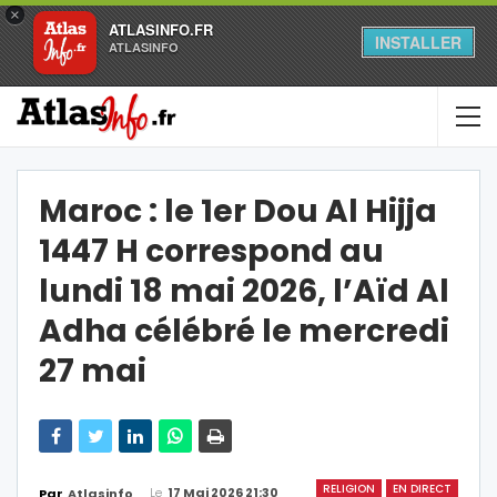
×
ATLASINFO.FR
INSTALLER
ATLASINFO
Maroc : le 1er Dou Al Hijja
1447 H correspond au
lundi 18 mai 2026, l’Aïd Al
Adha célébré le mercredi
27 mai
RELIGION
EN DIRECT
Le
17 Mai 2026 21:30
Par
Atlasinfo