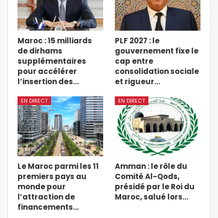
Maroc : 15 milliards
PLF 2027 : le
de dirhams
gouvernement fixe le
supplémentaires
cap entre
pour accélérer
consolidation sociale
l’insertion des…
et rigueur…
EN DIRECT
EN DIRECT
Le Maroc parmi les 11
Amman : le rôle du
premiers pays au
Comité Al-Qods,
monde pour
présidé par le Roi du
l’attraction de
Maroc, salué lors…
financements…