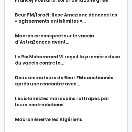
France/ Polisario: sortir de la zone grise
Beur FM/Israël: Rose Ameziane dénonce les
« agissements antisémites »…
Macron circonspect sur le vaccin
d’AstraZeneca avant…
Le Roi Mohammed VI reçoit la première dose
du vaccin contre la…
Deux animateurs de Beur FM sanctionnés
après une rencontre avec…
Les islamistes marocains rattrapés par
leurs contradictions
Macron énerve les Algériens