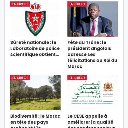
EN DIRECT
EN DIRECT
Sûreté nationale : le
Fête du Trône : le
Laboratoire de police
président angolais
scientifique obtient…
adresse ses
félicitations au Roi du
Maroc
EN DIRECT
EN DIRECT
Biodiversité : le Maroc
Le CESE appelle à
en tête des pays
améliorer la qualité