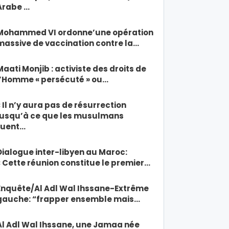
Arabe …
Mohammed VI ordonne’une opération
massive de vaccination contre la…
Maati Monjib : activiste des droits de
l’Homme « persécuté » ou…
« Il n’y aura pas de résurrection
jusqu’à ce que les musulmans
tuent…
Dialogue inter-libyen au Maroc:
« Cette réunion constitue le premier…
Enquête/Al Adl Wal Ihssane-Extrême
gauche: “frapper ensemble mais…
Al Adl Wal Ihssane, une Jamaa née