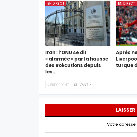
EN DIRECT
EN DIRECT
Iran : l’ONU se dit
Après ne
« alarmée » par la hausse
Liverpool
des exécutions depuis
turque d
les…
PRÉCÉDENT
SUIVANT
LAISSER
Votre adresse 