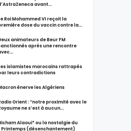
d’AstraZeneca avant…
Le Roi Mohammed VI reçoit la
première dose du vaccin contre la…
Deux animateurs de Beur FM
sanctionnés après une rencontre
avec…
Les islamistes marocains rattrapés
par leurs contradictions
Macron énerve les Algériens
Radio Orient : “notre proximité avec le
Royaume ne s’est à aucun…
Hicham Alaoui* ou la nostalgie du
« Printemps (désenchantement)