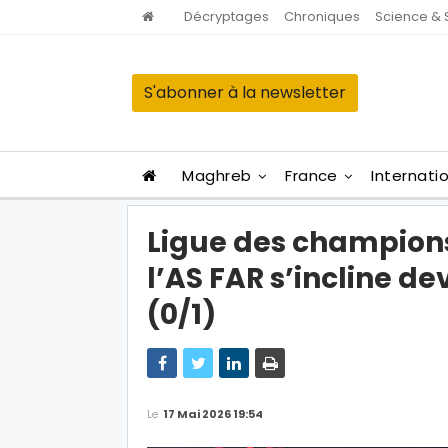
Décryptages
Chroniques
Science & 
S'abonner à la newsletter
Maghreb
France
Internati
Ligue des champions 
l’AS FAR s’incline 
(0/1)
Le
17 Mai 2026 19:54