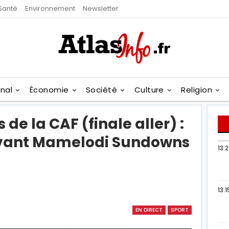
Santé
Environnement
Newsletter
onal
Économie
Société
Culture
Religion
de la CAF (finale aller) :
devant Mamelodi Sundowns
13:
13:1
EN DIRECT
SPORT