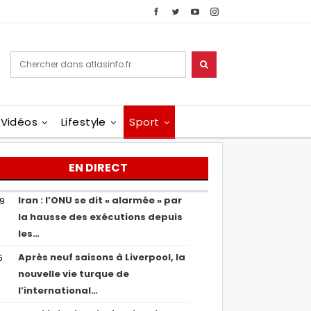
Vidéos
Lifestyle
Sport
EN DIRECT
Iran : l’ONU se dit « alarmée » par
29
la hausse des exécutions depuis
les…
Après neuf saisons à Liverpool, la
5
nouvelle vie turque de
l’international…