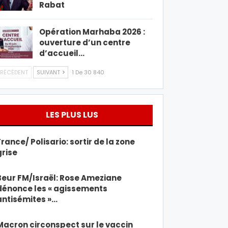
Rabat
Opération Marhaba 2026 :
ouverture d’un centre
d’accueil…
RÉCÉDENT
SUIVANT
1 De 30 840
LES PLUS LUS
France/ Polisario: sortir de la zone
grise
Beur FM/Israël: Rose Ameziane
dénonce les « agissements
antisémites »…
Macron circonspect sur le vaccin