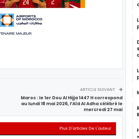
ARTICLE SUIVANT
Maroc : le 1er Dou Al Hijja 1447 H correspond
au lundi 18 mai 2026, l’Aïd Al Adha célébré le
mercredi 27 mai
Plus D'articles De L'auteur