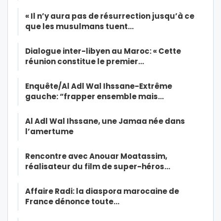
« Il n’y aura pas de résurrection jusqu’à ce
que les musulmans tuent…
Dialogue inter-libyen au Maroc: « Cette
réunion constitue le premier…
Enquête/Al Adl Wal Ihssane-Extrême
gauche: “frapper ensemble mais…
Al Adl Wal Ihssane, une Jamaa née dans
l’amertume
Rencontre avec Anouar Moatassim,
réalisateur du film de super-héros…
Affaire Radi: la diaspora marocaine de
France dénonce toute…