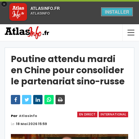
×
ATLASINFO.FR
INSTALLER
ATLASINFO
Poutine attendu mardi
en Chine pour consolider
le partenariat sino-russe
EN DIRECT
INTERNATIONAL
Par
Atlasinfo
Le
18 Mai 2026 15:59