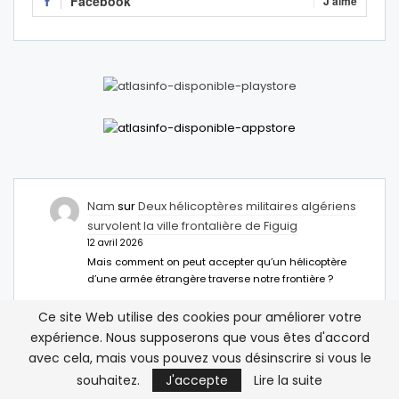
Facebook
J'aime
Nam
sur
Deux hélicoptères militaires algériens
survolent la ville frontalière de Figuig
12 avril 2026
Mais comment on peut accepter qu’un hélicoptère
d’une armée étrangère traverse notre frontière ?
Abdelhamid M
sur
Deux hélicoptères militaires
Ce site Web utilise des cookies pour améliorer votre
algériens survolent la ville frontalière de Figuig
expérience. Nous supposerons que vous êtes d'accord
12 avril 2026
avec cela, mais vous pouvez vous désinscrire si vous le
Il faut installer des anti missiles à Figuig c
souhaitez.
J'accepte
Lire la suite
inacceptable