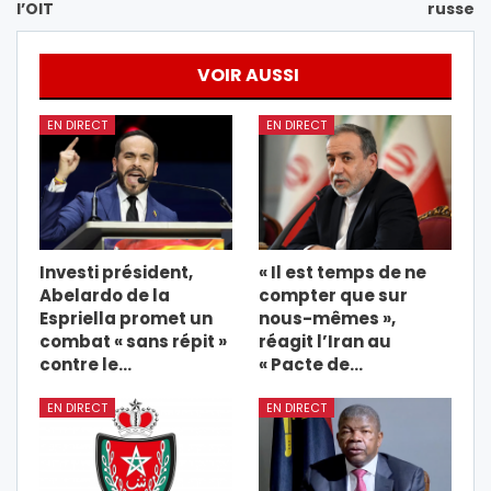
l’OIT
russe
VOIR AUSSI
EN DIRECT
EN DIRECT
Investi président,
« Il est temps de ne
Abelardo de la
compter que sur
Espriella promet un
nous-mêmes »,
combat « sans répit »
réagit l’Iran au
contre le…
« Pacte de…
EN DIRECT
EN DIRECT