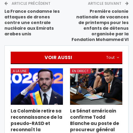
ARTICLE PRÉCÉDENT
ARTICLE SUIVANT
La France condamne les
Première colonie
attaques de drones
nationale de vacances
contre une centrale
de printemps pour les
nucléaire aux Emirats
enfants de détenus
arabes unis
organisée par la
Fondation Mohammed VI
VOIR AUSSI
Tout
A LA UNE
EN DIRECT
La Colombie retire sa
Le Sénat américain
reconnaissance de la
confirme Todd
pseudo-RASD et
Blanche au poste de
reconnaît la
procureur général