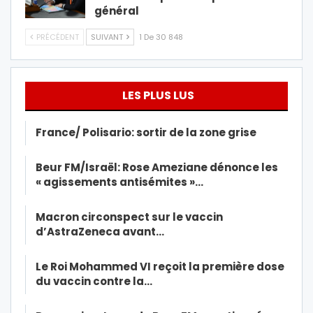
général
PRÉCÉDENT
SUIVANT
1 De 30 848
LES PLUS LUS
France/ Polisario: sortir de la zone grise
Beur FM/Israël: Rose Ameziane dénonce les
« agissements antisémites »…
Macron circonspect sur le vaccin
d’AstraZeneca avant…
Le Roi Mohammed VI reçoit la première dose
du vaccin contre la…