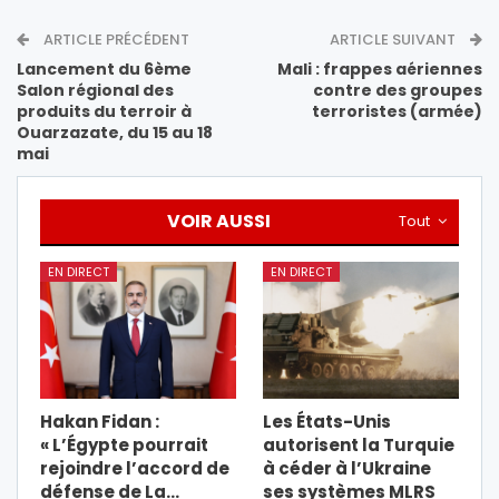
ARTICLE PRÉCÉDENT
ARTICLE SUIVANT
Lancement du 6ème
Mali : frappes aériennes
Salon régional des
contre des groupes
produits du terroir à
terroristes (armée)
Ouarzazate, du 15 au 18
mai
VOIR AUSSI
Tout
EN DIRECT
EN DIRECT
Hakan Fidan :
Les États-Unis
« L’Égypte pourrait
autorisent la Turquie
rejoindre l’accord de
à céder à l’Ukraine
défense de La…
ses systèmes MLRS