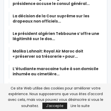
présidence accuse le consul général…
La décision de la Cour suprême sur les
drapeaux non officiels…
Le président algérien Tebboune s’offre une
légitimité sur le dos…
Malika Lahnait: Royal Air Maroc doit
« préserver sa trésorerie » pour…
L’étudiante marocaine tuée à son domicile
inhumée au cimetière…
Capitales africaines de la culture: Rabat
Ce site Web utilise des cookies pour améliorer votre
remplace Marrakech au pied…
expérience. Nous supposerons que vous êtes d'accord
avec cela, mais vous pouvez vous désinscrire si vous le
Coronavirus: six nouveaux cas en Arabie
souhaitez.
J'accepte
Lire la suite
saoudite