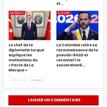
et…
EN DIRECT
A LA UNE
Le chef de la
La Colombie retire sa
diplomatie turque
reconnaissance de la
explique les
pseudo-RASD et
motivations du
reconnaît la
« Pacte de La
souveraineté…
Mecque »
PRÉCÉDENT
SUIVANT
LAISSER UN COMMENTAIRE