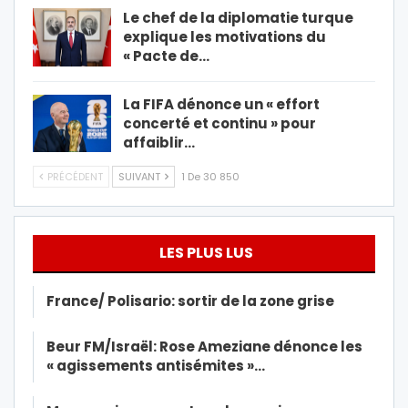
Le chef de la diplomatie turque
explique les motivations du
« Pacte de…
La FIFA dénonce un « effort
concerté et continu » pour
affaiblir…
PRÉCÉDENT
SUIVANT
1 De 30 850
LES PLUS LUS
France/ Polisario: sortir de la zone grise
Beur FM/Israël: Rose Ameziane dénonce les
« agissements antisémites »…