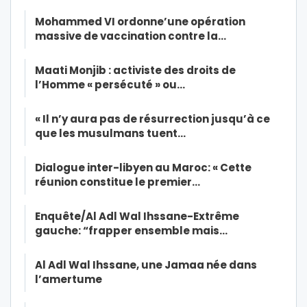
Mohammed VI ordonne’une opération
massive de vaccination contre la…
Maati Monjib : activiste des droits de
l’Homme « persécuté » ou…
« Il n’y aura pas de résurrection jusqu’à ce
que les musulmans tuent…
Dialogue inter-libyen au Maroc: « Cette
réunion constitue le premier…
Enquête/Al Adl Wal Ihssane-Extrême
gauche: “frapper ensemble mais…
Al Adl Wal Ihssane, une Jamaa née dans
l’amertume