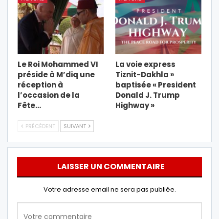
Le Roi Mohammed VI
La voie express
préside à M’diq une
Tiznit-Dakhla »
réception à
baptisée « President
l’occasion de la
Donald J. Trump
Fête…
Highway »
PRÉCÉDENT
SUIVANT
LAISSER UN COMMENTAIRE
Votre adresse email ne sera pas publiée.