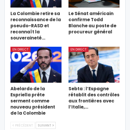
La Colombie retire sa
Le Sénat américain
reconnaissance de la
confirme Todd
pseudo-RASD et
Blanche au poste de
reconnaît la
procureur général
souveraineté…
EN DIRECT
EN DIRECT
Abelardo de la
Sebta : l’Espagne
Espriella prête
rétablit des contrôles
serment comme
aux frontières avec
nouveau président
l’Italie,…
de la Colombie
PRÉCÉDENT
SUIVANT