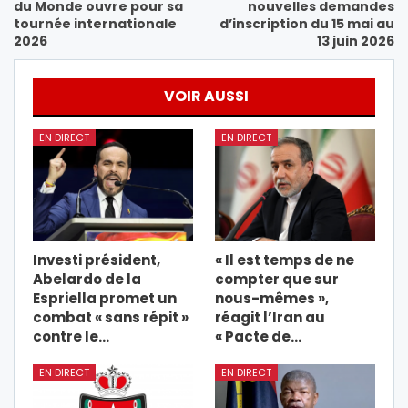
du Monde ouvre pour sa
nouvelles demandes
tournée internationale
d’inscription du 15 mai au
2026
13 juin 2026
VOIR AUSSI
EN DIRECT
EN DIRECT
Investi président,
« Il est temps de ne
Abelardo de la
compter que sur
Espriella promet un
nous-mêmes »,
combat « sans répit »
réagit l’Iran au
contre le…
« Pacte de…
EN DIRECT
EN DIRECT