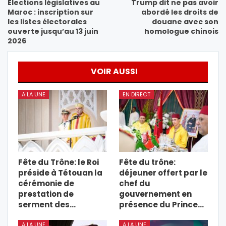
Élections législatives au
Trump dit ne pas avoir
Maroc : inscription sur
abordé les droits de
les listes électorales
douane avec son
ouverte jusqu’au 13 juin
homologue chinois
2026
VOIR AUSSI
A LA UNE
EN DIRECT
Fête du Trône: le Roi
Fête du trône:
préside à Tétouan la
déjeuner offert par le
cérémonie de
chef du
prestation de
gouvernement en
serment des…
présence du Prince…
A LA UNE
A LA UNE