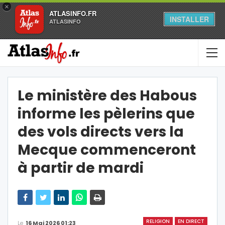
×
ATLASINFO.FR
INSTALLER
ATLASINFO
Le ministère des Habous
informe les pèlerins que
des vols directs vers la
Mecque commenceront
à partir de mardi
RELIGION
EN DIRECT
Le
16 Mai 2026 01:23