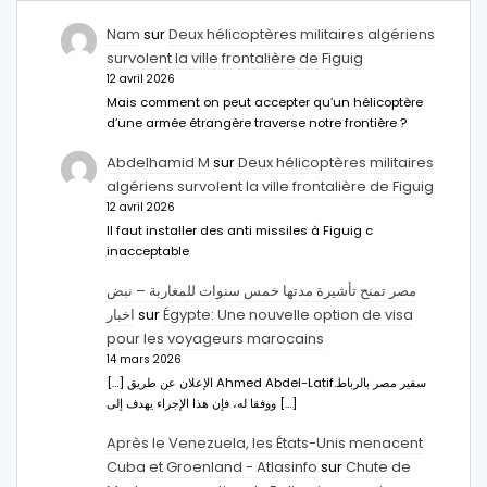
Nam
sur
Deux hélicoptères militaires algériens
survolent la ville frontalière de Figuig
12 avril 2026
Mais comment on peut accepter qu’un hélicoptère
d’une armée étrangère traverse notre frontière ?
Abdelhamid M
sur
Deux hélicoptères militaires
algériens survolent la ville frontalière de Figuig
12 avril 2026
Il faut installer des anti missiles à Figuig c
inacceptable
مصر تمنح تأشيرة مدتها خمس سنوات للمغاربة – نبض
اخبار
sur
Égypte: Une nouvelle option de visa
pour les voyageurs marocains
14 mars 2026
[…] الإعلان عن طريق Ahmed Abdel-Latifسفير مصر بالرباط.
ووفقا له، فإن هذا الإجراء يهدف إلى […]
Après le Venezuela, les États-Unis menacent
Cuba et Groenland - Atlasinfo
sur
Chute de