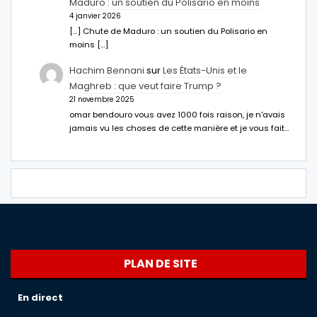
Maduro : un soutien du Polisario en moins
4 janvier 2026
[…] Chute de Maduro : un soutien du Polisario en
moins […]
Hachim Bennani
sur
Les États-Unis et le
Maghreb : que veut faire Trump ?
21 novembre 2025
omar bendouro vous avez 1000 fois raison, je n'avais
jamais vu les choses de cette manière et je vous fait…
PLAN DE SITE
En direct