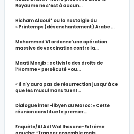
Royaume ne s’est à aucun…
Hicham Alaoui* ou la nostalgie du
« Printemps (désenchantement) Arabe …
Mohammed VI ordonne’une opération
massive de vaccination contre la…
Maati Monjib : activiste des droits de
l’Homme « persécuté » ou…
« Il n’y aura pas de résurrection jusqu’à ce
que les musulmans tuent…
Dialogue inter-libyen au Maroc: « Cette
réunion constitue le premier…
Enquête/Al Adl Wal Ihssane-Extrême
gauche: “frapper ensemble mais…