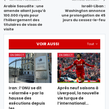
Arabie Saoudite : une
Israël-Liban :
amende allant jusqu’à
Washington annonce
100.000 riyals pour
une prolongation de 45
l’hébergement des
jours du cessez-le-feu
titulaires de visas de
visite
VOIR AUSSI
Tout
EN DIRECT
EN DIRECT
Iran : l’ONU se dit
Après neuf saisons à
« alarmée » par la
Liverpool, la nouvelle
hausse des
vie turque de
exécutions depuis
l’international…
les…