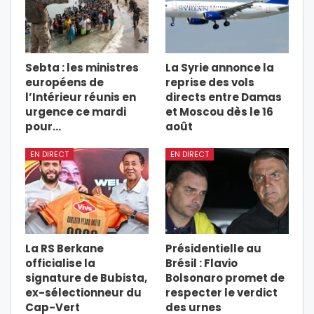
Sebta : les ministres
La Syrie annonce la
européens de
reprise des vols
l’Intérieur réunis en
directs entre Damas
urgence ce mardi
et Moscou dès le 16
pour…
août
EN DIRECT
EN DIRECT
La RS Berkane
Présidentielle au
officialise la
Brésil : Flavio
signature de Bubista,
Bolsonaro promet de
ex-sélectionneur du
respecter le verdict
Cap-Vert
des urnes