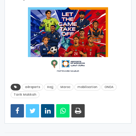
aéroports
Hajj
Maroc
mobilisation
ONDA
Tarik Makkah