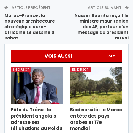
ARTICLE PRÉCÉDENT
ARTICLE SUIVANT
Maroc–France : la
Nasser Bourita reçoit le
nouvelle architecture
ministre mauritanien
stratégique euro-
des AE, porteur d’un
africaine se dessine à
message du président
Rabat
au Roi
VOIR AUSSI
Tout
EN DIRECT
EN DIRECT
Fête du Trône : le
Biodiversité : le Maroc
président angolais
en tête des pays
adresse ses
arabes et 17e
félicitations au Roi du
mondial