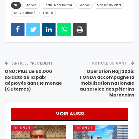
France
Jean-Noël Barrot
Maroc
Nasser Bourita
souveraineté
Traité
ARTICLE PRÉCÉDENT
ARTICLE SUIVANT
ONU : Plus de 50.000
Opération Hajj 2026:
soldats de la paix
l’ONDA accompagne la
déployés dans le monde
mobilisation nationale
(Guterres)
au service des pèlerins
Marocains
VOIR AUSSI
EN DIRECT
EN DIRECT