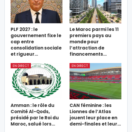
PLF 2027 : le
Le Maroc parmi les 11
gouvernement fixe le
premiers pays au
cap entre
monde pour
consolidation sociale
l’attraction de
et rigueur…
financements…
EN DIRECT
EN DIRECT
Amman : le rôle du
CAN féminine : les
Comité Al-Qods,
Lionnes de l’Atlas
présidé par le Roi du
jouent leur place en
Maroc, salué lors…
demi-finales et leur…