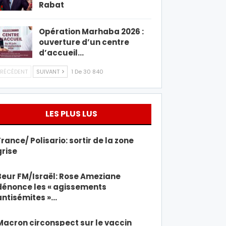
Rabat
Opération Marhaba 2026 :
ouverture d’un centre
d’accueil…
RÉCÉDENT
SUIVANT
1 De 30 840
LES PLUS LUS
France/ Polisario: sortir de la zone
grise
Beur FM/Israël: Rose Ameziane
dénonce les « agissements
antisémites »…
Macron circonspect sur le vaccin