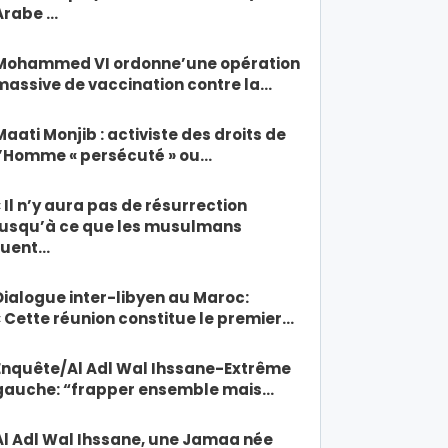
Arabe …
Mohammed VI ordonne’une opération
massive de vaccination contre la…
Maati Monjib : activiste des droits de
l’Homme « persécuté » ou…
« Il n’y aura pas de résurrection
jusqu’à ce que les musulmans
tuent…
Dialogue inter-libyen au Maroc:
« Cette réunion constitue le premier…
Enquête/Al Adl Wal Ihssane-Extrême
gauche: “frapper ensemble mais…
Al Adl Wal Ihssane, une Jamaa née