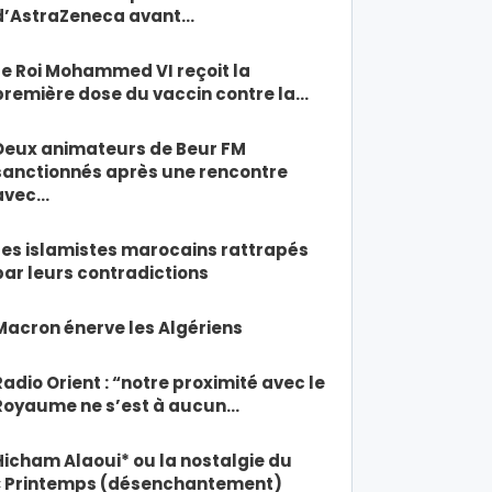
d’AstraZeneca avant…
Le Roi Mohammed VI reçoit la
première dose du vaccin contre la…
Deux animateurs de Beur FM
sanctionnés après une rencontre
avec…
Les islamistes marocains rattrapés
par leurs contradictions
Macron énerve les Algériens
Radio Orient : “notre proximité avec le
Royaume ne s’est à aucun…
Hicham Alaoui* ou la nostalgie du
« Printemps (désenchantement)