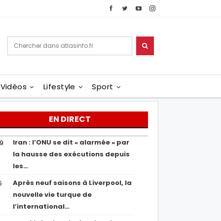
Vidéos
Lifestyle
Sport
EN DIRECT
Iran : l’ONU se dit « alarmée » par
29
la hausse des exécutions depuis
les…
Après neuf saisons à Liverpool, la
5
nouvelle vie turque de
l’international…