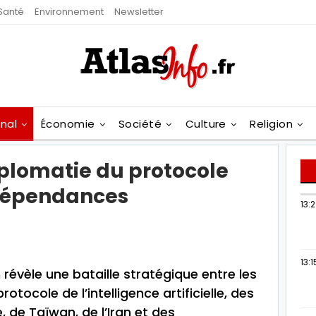
Santé
Environnement
Newsletter
onal
Économie
Société
Culture
Religion
iplomatie du protocole
 dépendances
13:
13:1
 révèle une bataille stratégique entre les
otocole de l’intelligence artificielle, des
de Taïwan, de l’Iran et des