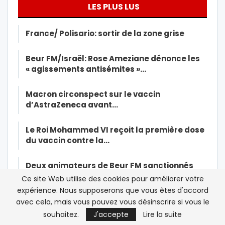
LES PLUS LUS
France/ Polisario: sortir de la zone grise
Beur FM/Israël: Rose Ameziane dénonce les
« agissements antisémites »…
Macron circonspect sur le vaccin
d’AstraZeneca avant…
Le Roi Mohammed VI reçoit la première dose
du vaccin contre la…
Deux animateurs de Beur FM sanctionnés
après une rencontre avec…
Ce site Web utilise des cookies pour améliorer votre
expérience. Nous supposerons que vous êtes d'accord
Les islamistes marocains rattrapés par
avec cela, mais vous pouvez vous désinscrire si vous le
leurs contradictions
souhaitez.
J'accepte
Lire la suite