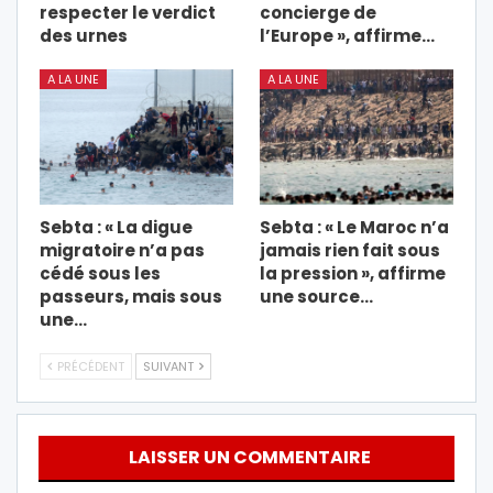
respecter le verdict
concierge de
des urnes
l’Europe », affirme…
A LA UNE
A LA UNE
Sebta : « La digue
Sebta : « Le Maroc n’a
migratoire n’a pas
jamais rien fait sous
cédé sous les
la pression », affirme
passeurs, mais sous
une source…
une…
PRÉCÉDENT
SUIVANT
LAISSER UN COMMENTAIRE