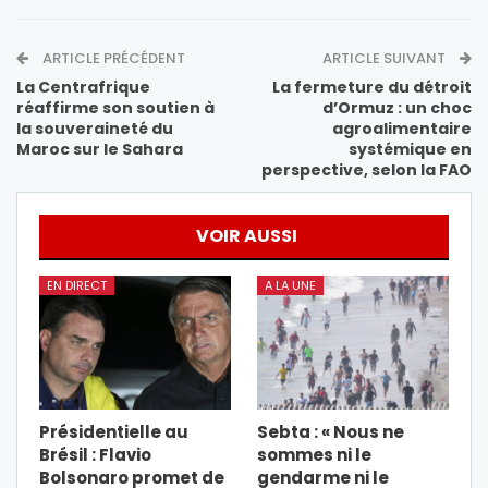
ARTICLE PRÉCÉDENT
ARTICLE SUIVANT
La Centrafrique
La fermeture du détroit
réaffirme son soutien à
d’Ormuz : un choc
la souveraineté du
agroalimentaire
Maroc sur le Sahara
systémique en
perspective, selon la FAO
VOIR AUSSI
EN DIRECT
A LA UNE
Présidentielle au
Sebta : « Nous ne
Brésil : Flavio
sommes ni le
Bolsonaro promet de
gendarme ni le