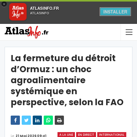
×
ATLASINFO.FR
INSTALLER
ATLASINFO
La fermeture du détroit
d’Ormuz : un choc
agroalimentaire
systémique en
perspective, selon la FAO
A LA UNE
EN DIRECT
INTERNATIONAL
Le
21 Mai 2026 09:41