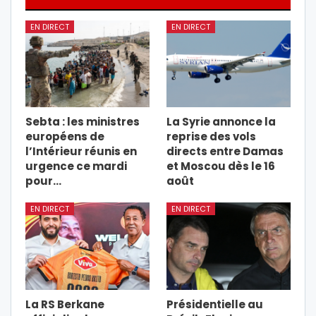
EN DIRECT
EN DIRECT
Sebta : les ministres
La Syrie annonce la
européens de
reprise des vols
l’Intérieur réunis en
directs entre Damas
urgence ce mardi
et Moscou dès le 16
pour…
août
EN DIRECT
EN DIRECT
La RS Berkane
Présidentielle au