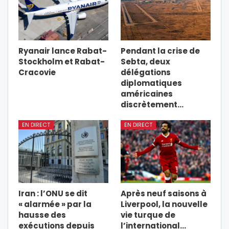
Ryanair lance Rabat-
Pendant la crise de
Stockholm et Rabat-
Sebta, deux
Cracovie
délégations
diplomatiques
américaines
discrètement…
EN DIRECT
EN DIRECT
Iran : l’ONU se dit
Après neuf saisons à
« alarmée » par la
Liverpool, la nouvelle
hausse des
vie turque de
exécutions depuis
l’international…