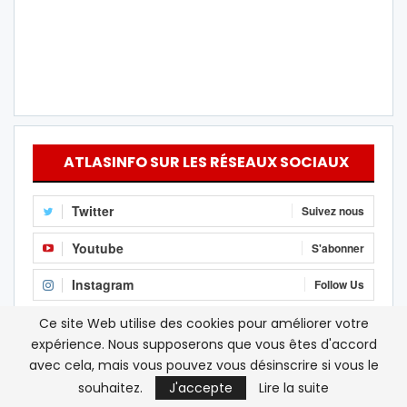
ATLASINFO SUR LES RÉSEAUX SOCIAUX
Twitter
Suivez nous
Youtube
S'abonner
Instagram
Follow Us
Linkedin
Follow us
Ce site Web utilise des cookies pour améliorer votre
expérience. Nous supposerons que vous êtes d'accord
RSS
S'abonner
avec cela, mais vous pouvez vous désinscrire si vous le
souhaitez.
J'accepte
Lire la suite
Facebook
J'aime