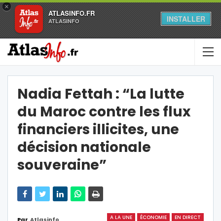
×
ATLASINFO.FR
INSTALLER
ATLASINFO
Nadia Fettah : “La lutte
du Maroc contre les flux
financiers illicites, une
décision nationale
souveraine”
A LA UNE
ÉCONOMIE
EN DIRECT
Par
Atlasinfo