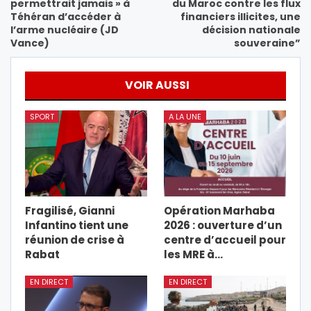
permettrait jamais » à
du Maroc contre les flux
Téhéran d’accéder à
financiers illicites, une
l’arme nucléaire (JD
décision nationale
Vance)
souveraine”
VOIR AUSSI
SPORT
A LA UNE
Fragilisé, Gianni
Opération Marhaba
Infantino tient une
2026 : ouverture d’un
réunion de crise à
centre d’accueil pour
Rabat
les MRE à…
EN DIRECT
EN DIRECT