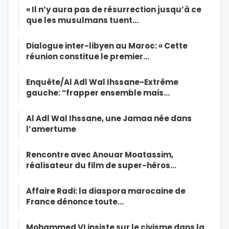
« Il n’y aura pas de résurrection jusqu’à ce
que les musulmans tuent…
Dialogue inter-libyen au Maroc: « Cette
réunion constitue le premier…
Enquête/Al Adl Wal Ihssane-Extrême
gauche: “frapper ensemble mais…
Al Adl Wal Ihssane, une Jamaa née dans
l’amertume
Rencontre avec Anouar Moatassim,
réalisateur du film de super-héros…
Affaire Radi: la diaspora marocaine de
France dénonce toute…
Mohammed VI insiste sur le civisme dans la