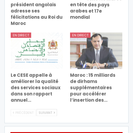
président angolais
en tête des pays
adresse ses
arabes et 17e
félicitations au Roi du
mondial
Maroc
EN DIRECT
EN DIRECT
Le CESE appelle à
Maroc : 15 milliards
améliorer la qualité
de dirhams
des services sociaux
supplémentaires
dans son rapport
pour accélérer
annuel…
l’insertion des…
PRÉCÉDENT
SUIVANT