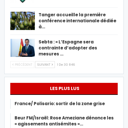
Tanger accueille la première
conférence internationale dédiée
à…
Sebta : « L’Espagne sera
contrainte d’adopter des
mesures …
PRÉCÉDENT
SUIVANT
1 De 30 846
LES PLUS LUS
France/ Polisario: sortir de la zone grise
Beur FM/Israël: Rose Ameziane dénonce les
« agissements antisémites »…