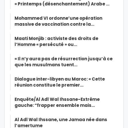
« Printemps (désenchantement) Arabe …
Mohammed VI ordonne’une opération
massive de vaccination contre la…
Maati Monjib : activiste des droits de
l’Homme « persécuté » ou…
« Il n’y aura pas de résurrection jusqu’à ce
que les musulmans tuent…
Dialogue inter-libyen au Maroc: « Cette
réunion constitue le premier…
Enquête/Al Adl Wal Ihssane-Extrême
gauche: “frapper ensemble mais…
Al Adl Wal Ihssane, une Jamaa née dans
l’amertume