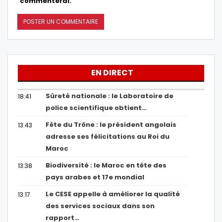
commenterai.
EN DIRECT
Sûreté nationale : le Laboratoire de
18:41
police scientifique obtient…
Fête du Trône : le président angolais
13:43
adresse ses félicitations au Roi du
Maroc
Biodiversité : le Maroc en tête des
13:38
pays arabes et 17e mondial
Le CESE appelle à améliorer la qualité
13:17
des services sociaux dans son
rapport…