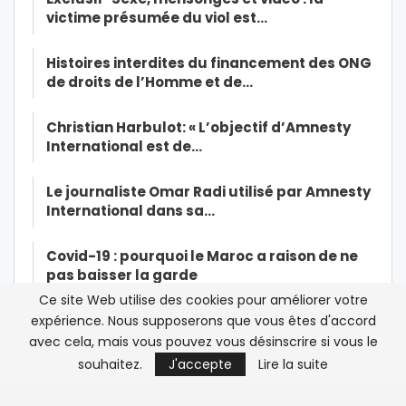
victime présumée du viol est…
Histoires interdites du financement des ONG
de droits de l’Homme et de…
Christian Harbulot: « L’objectif d’Amnesty
International est de…
Le journaliste Omar Radi utilisé par Amnesty
International dans sa…
Covid-19 : pourquoi le Maroc a raison de ne
pas baisser la garde
Ce site Web utilise des cookies pour améliorer votre
Soutien médical du Maroc en Afrique : de la
expérience. Nous supposerons que vous êtes d'accord
parole aux actes
avec cela, mais vous pouvez vous désinscrire si vous le
souhaitez.
J'accepte
Lire la suite
Exclusif- Marocains bloqués en France:
début de l’opération de…