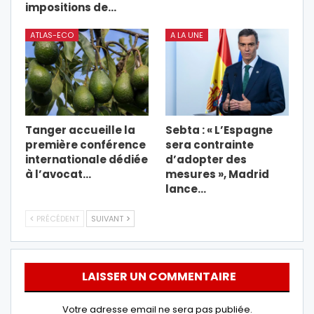
impositions de…
ATLAS-ECO
A LA UNE
Tanger accueille la
Sebta : « L’Espagne
première conférence
sera contrainte
internationale dédiée
d’adopter des
à l’avocat…
mesures », Madrid
lance…
PRÉCÉDENT
SUIVANT
LAISSER UN COMMENTAIRE
Votre adresse email ne sera pas publiée.