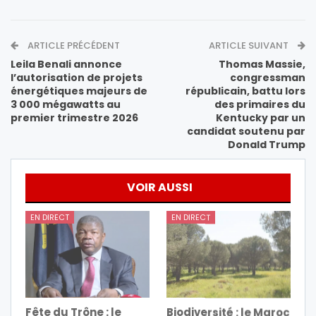
ARTICLE PRÉCÉDENT
ARTICLE SUIVANT
Leila Benali annonce
Thomas Massie,
l’autorisation de projets
congressman
énergétiques majeurs de
républicain, battu lors
3 000 mégawatts au
des primaires du
premier trimestre 2026
Kentucky par un
candidat soutenu par
Donald Trump
VOIR AUSSI
EN DIRECT
EN DIRECT
Fête du Trône : le
Biodiversité : le Maroc