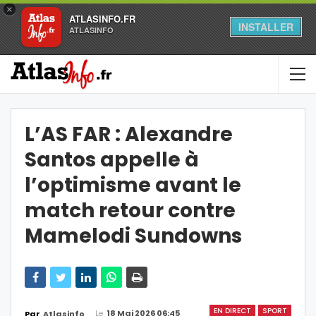
×
ATLASINFO.FR
INSTALLER
ATLASINFO
L’AS FAR : Alexandre
Santos appelle à
l’optimisme avant le
match retour contre
Mamelodi Sundowns
EN DIRECT
SPORT
Le
18 Mai 2026 06:45
Par
Atlasinfo