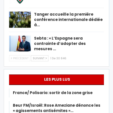
Tanger accueille la première
conférence internationale dédiée
à…
Sebta : « L’Espagne sera
contrainte d’adopter des
mesures …
PRÉCÉDENT
SUIVANT
1 De 30 846
LES PLUS LUS
France/ Polisario: sortir de la zone grise
Beur FM/Israël: Rose Ameziane dénonce les
« agissements antisémites »…