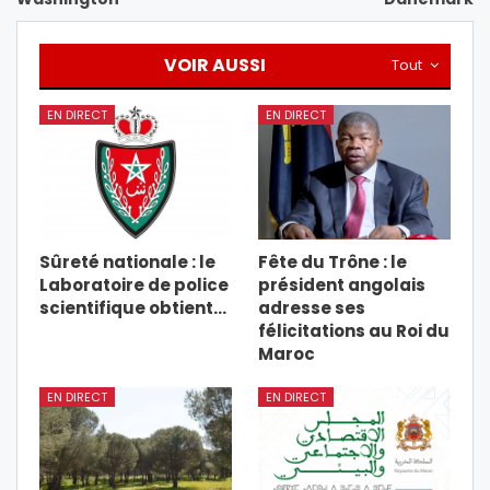
VOIR AUSSI
Tout
EN DIRECT
EN DIRECT
Sûreté nationale : le
Fête du Trône : le
Laboratoire de police
président angolais
scientifique obtient…
adresse ses
félicitations au Roi du
Maroc
EN DIRECT
EN DIRECT