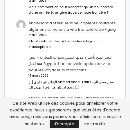
12 avril 2026
Mais comment on peut accepter qu’un hélicoptère
d’une armée étrangère traverse notre frontière ?
Abdelhamid M
sur
Deux hélicoptères militaires
algériens survolent la ville frontalière de Figuig
12 avril 2026
Il faut installer des anti missiles à Figuig c
inacceptable
مصر تمنح تأشيرة مدتها خمس سنوات للمغاربة – نبض
اخبار
sur
Égypte: Une nouvelle option de visa
pour les voyageurs marocains
14 mars 2026
[…] الإعلان عن طريق Ahmed Abdel-Latifسفير مصر بالرباط.
ووفقا له، فإن هذا الإجراء يهدف إلى […]
Après le Venezuela, les États-Unis menacent
Ce site Web utilise des cookies pour améliorer votre
Cuba et Groenland - Atlasinfo
sur
Chute de
expérience. Nous supposerons que vous êtes d'accord
Maduro : un soutien du Polisario en moins
avec cela, mais vous pouvez vous désinscrire si vous le
4 janvier 2026
[…] Chute de Maduro : un soutien du Polisario en
souhaitez.
J'accepte
Lire la suite
moins […]