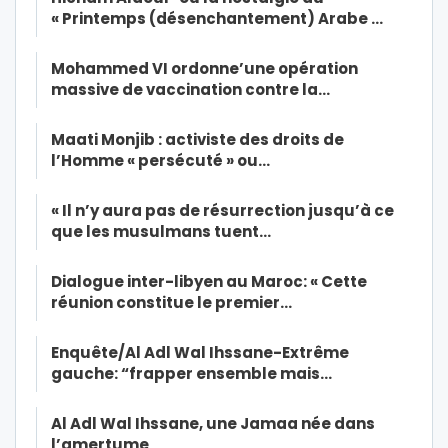
« Printemps (désenchantement) Arabe …
Mohammed VI ordonne’une opération
massive de vaccination contre la…
Maati Monjib : activiste des droits de
l’Homme « persécuté » ou…
« Il n’y aura pas de résurrection jusqu’à ce
que les musulmans tuent…
Dialogue inter-libyen au Maroc: « Cette
réunion constitue le premier…
Enquête/Al Adl Wal Ihssane-Extrême
gauche: “frapper ensemble mais…
Al Adl Wal Ihssane, une Jamaa née dans
l’amertume