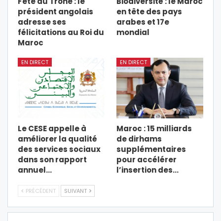
Fête du Trône : le
Biodiversité : le Maroc
président angolais
en tête des pays
adresse ses
arabes et 17e
félicitations au Roi du
mondial
Maroc
EN DIRECT
EN DIRECT
Le CESE appelle à
Maroc : 15 milliards
améliorer la qualité
de dirhams
des services sociaux
supplémentaires
dans son rapport
pour accélérer
annuel…
l’insertion des…
PRÉCÉDENT
SUIVANT