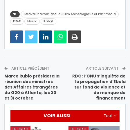
Festival International du Film Archéologique et Patrimonia
FIFAP
Maroc
Rabat
ARTICLE PRÉCÉDENT
ARTICLE SUIVANT
Marco Rubio présidera la
RDC : l’ONU s’inquiète de
réunion des ministres
la propagation d’Ebola
des Affaires étrangères
sur fond de violence et
du G20 à Atlanta, les 30
de manque de
et 31 octobre
financement
VOIR AUSSI
Tout
EN DIRECT
EN DIRECT