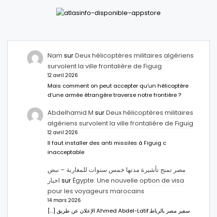
Nam
sur
Deux hélicoptères militaires algériens
survolent la ville frontalière de Figuig
12 avril 2026
Mais comment on peut accepter qu’un hélicoptère
d’une armée étrangère traverse notre frontière ?
Abdelhamid M
sur
Deux hélicoptères militaires
algériens survolent la ville frontalière de Figuig
12 avril 2026
Il faut installer des anti missiles à Figuig c
inacceptable
مصر تمنح تأشيرة مدتها خمس سنوات للمغاربة – نبض
اخبار
sur
Égypte: Une nouvelle option de visa
pour les voyageurs marocains
14 mars 2026
[…] الإعلان عن طريق Ahmed Abdel-Latifسفير مصر بالرباط.