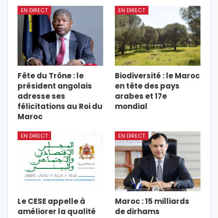
EN DIRECT
EN DIRECT
Fête du Trône : le
Biodiversité : le Maroc
président angolais
en tête des pays
adresse ses
arabes et 17e
félicitations au Roi du
mondial
Maroc
EN DIRECT
EN DIRECT
Le CESE appelle à
Maroc : 15 milliards
améliorer la qualité
de dirhams