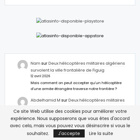
Nam
sur
Deux hélicoptères militaires algériens
survolent la ville frontalière de Figuig
12 avril 2026
Mais comment on peut accepter qu’un hélicoptère
d’une armée étrangère traverse notre frontière ?
Abdelhamid M
sur
Deux hélicoptères militaires
algériens survolent la ville frontalière de Figuig
Ce site Web utilise des cookies pour améliorer votre
12 avril 2026
expérience. Nous supposerons que vous êtes d'accord
Il faut installer des anti missiles à Figuig c
avec cela, mais vous pouvez vous désinscrire si vous le
inacceptable
souhaitez.
J'accepte
Lire la suite
مصر تمنح تأشيرة مدتها خمس سنوات للمغاربة – نبض