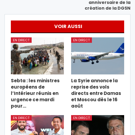
anniversaire de la
création de la DGSN
VOIR AUSSI
EN DIRECT
EN DIRECT
Sebta : les ministres
La Syrie annonce la
européens de
reprise des vols
l’Intérieur réunis en
directs entre Damas
urgence ce mardi
et Moscou dès le 16
pour…
août
EN DIRECT
EN DIRECT