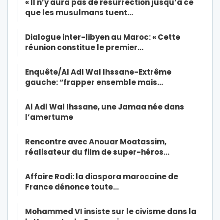
« Il n’y aura pas de résurrection jusqu’à ce
que les musulmans tuent…
Dialogue inter-libyen au Maroc: « Cette
réunion constitue le premier…
Enquête/Al Adl Wal Ihssane-Extrême
gauche: “frapper ensemble mais…
Al Adl Wal Ihssane, une Jamaa née dans
l’amertume
Rencontre avec Anouar Moatassim,
réalisateur du film de super-héros…
Affaire Radi: la diaspora marocaine de
France dénonce toute…
Mohammed VI insiste sur le civisme dans la