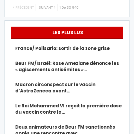
PRÉCÉDENT
SUIVANT
1 De 30 840
LES PLUS LUS
France/ Polisario: sortir de la zone grise
Beur FM/Israël: Rose Ameziane dénonce les
« agissements antisémites »…
Macron circonspect sur le vaccin
d’AstraZeneca avant…
Le Roi Mohammed VI reçoit la première dose
du vaccin contre la…
Deux animateurs de Beur FM sanctionnés
après une rencontre avec…