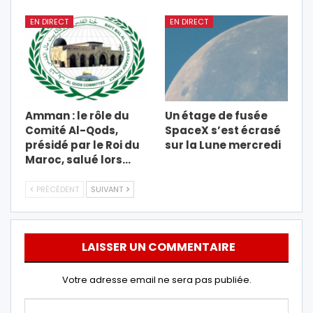
EN DIRECT
EN DIRECT
Amman : le rôle du
Un étage de fusée
Comité Al-Qods,
SpaceX s’est écrasé
présidé par le Roi du
sur la Lune mercredi
Maroc, salué lors…
PRÉCÉDENT
SUIVANT
LAISSER UN COMMENTAIRE
Votre adresse email ne sera pas publiée.