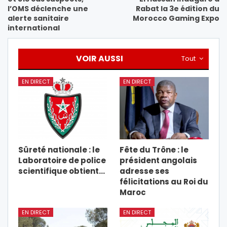
l’OMS déclenche une
Rabat la 3e édition du
alerte sanitaire
Morocco Gaming Expo
international
VOIR AUSSI
Tout
EN DIRECT
EN DIRECT
Sûreté nationale : le
Fête du Trône : le
Laboratoire de police
président angolais
scientifique obtient…
adresse ses
félicitations au Roi du
Maroc
EN DIRECT
EN DIRECT