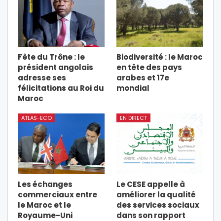
Fête du Trône : le
Biodiversité : le Maroc
président angolais
en tête des pays
adresse ses
arabes et 17e
félicitations au Roi du
mondial
Maroc
ATLAS-ECO
EN DIRECT
Les échanges
Le CESE appelle à
commerciaux entre
améliorer la qualité
le Maroc et le
des services sociaux
Royaume-Uni
dans son rapport