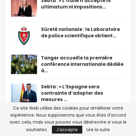
Sebta : « L’Italie n’accepte ni
ultimatum ni impositions…
Sûreté nationale : le Laboratoire
de police scientifique obtient…
Tanger accueille la première
conférence internationale dédiée
à…
Sebta : « L’Espagne sera
contrainte d’adopter des
mesures …
Ce site Web utilise des cookies pour améliorer votre
PRÉCÉDENT
SUIVANT
1 De 30 846
expérience. Nous supposerons que vous êtes d'accord
avec cela, mais vous pouvez vous désinscrire si vous le
souhaitez.
J'accepte
Lire la suite