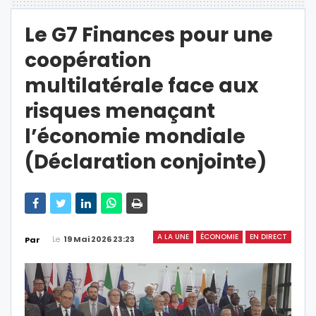
Le G7 Finances pour une
coopération
multilatérale face aux
risques menaçant
l’économie mondiale
(Déclaration conjointe)
A LA UNE
ÉCONOMIE
EN DIRECT
Le
19 Mai 2026 23:23
Par