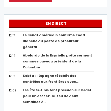
EN DIRECT
Le Sénat américain confirme Todd
12:17
Blanche au poste de procureur
général
Abelardo de la Espriella prête serment
12:14
comme nouveau président de la
Colombie
Sebta : l’Espagne rétablit des
12:12
contrôles aux frontières avec…
Les États-Unis font pression sur Israël
12:09
pour un cessez-le-feu de deux
semaines à…