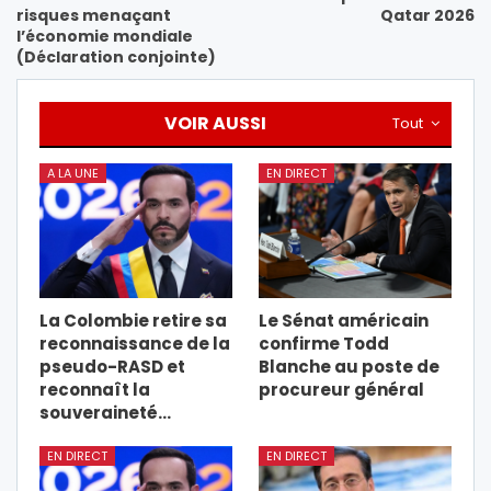
risques menaçant
Qatar 2026
l’économie mondiale
(Déclaration conjointe)
VOIR AUSSI
Tout
A LA UNE
EN DIRECT
La Colombie retire sa
Le Sénat américain
reconnaissance de la
confirme Todd
pseudo-RASD et
Blanche au poste de
reconnaît la
procureur général
souveraineté…
EN DIRECT
EN DIRECT