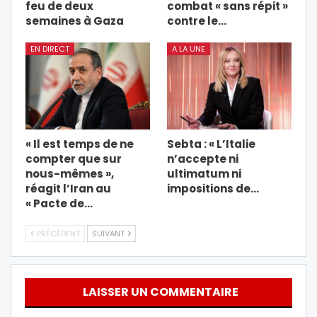
feu de deux
combat « sans répit »
semaines à Gaza
contre le…
EN DIRECT
A LA UNE
« Il est temps de ne
Sebta : « L’Italie
compter que sur
n’accepte ni
nous-mêmes »,
ultimatum ni
réagit l’Iran au
impositions de…
« Pacte de…
PRÉCÉDENT
SUIVANT
LAISSER UN COMMENTAIRE