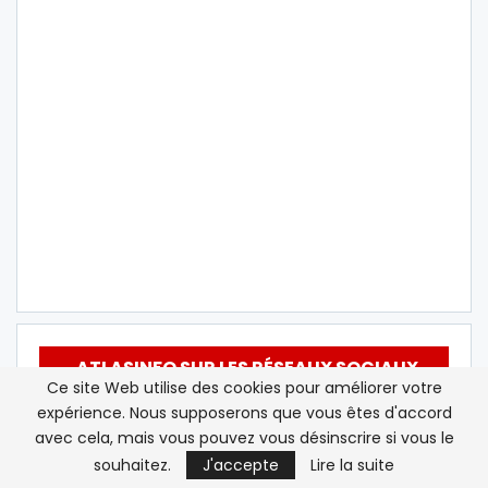
ATLASINFO SUR LES RÉSEAUX SOCIAUX
Ce site Web utilise des cookies pour améliorer votre
expérience. Nous supposerons que vous êtes d'accord
Twitter
Suivez nous
avec cela, mais vous pouvez vous désinscrire si vous le
souhaitez.
J'accepte
Lire la suite
Youtube
S'abonner