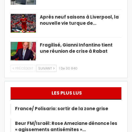
Après neuf saisons à Liverpool, la
nouvelle vie turque de…
Fragilisé, Gianni Infantino tient
une réunion de crise à Rabat
PRÉCÉDENT
SUIVANT
1 De 30 840
LES PLUS LUS
France/ Polisario: sortir de la zone grise
Beur FM/Israël: Rose Ameziane dénonce les
« agissements antisémites »…