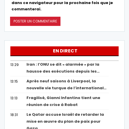
dans ce navigateur pour la prochaine fois que je
commenterai.
EN DIRECT
Iran : l’ONU se dit « alarmée » par la
13:29
hausse des exécutions depuis les…
Après neuf saisons à Liverpool, la
13:15
nouvelle vie turque de l’international…
Fragilisé, Gianni Infantino tient une
13:13
réunion de crise à Rabat
Le Qatar accuse Israël de retarder la
18:31
mise en œuvre du plan de paix pour
Gaza