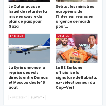
Le Qatar accuse
Sebta : les ministres
Israël de retarder la
européens de
mise en œuvre du
l’Intérieur réunis en
plan de paix pour
urgence ce mardi
Gaza
pour…
EN DIRECT
EN DIRECT
La Syrie annonce la
La RS Berkane
reprise des vols
officialise la
directs entre Damas
signature de Bubista,
et Moscou dès le 16
ex-sélectionneur du
août
Cap-Vert
PRÉCÉDENT
SUIVANT