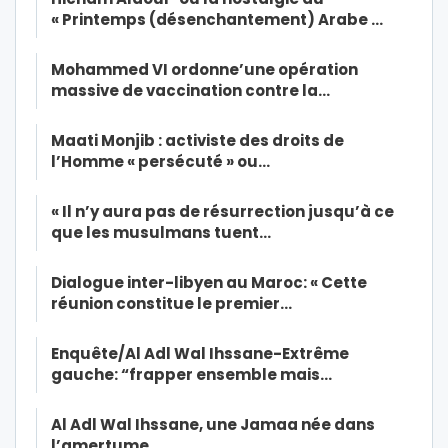
« Printemps (désenchantement) Arabe …
Mohammed VI ordonne’une opération
massive de vaccination contre la…
Maati Monjib : activiste des droits de
l’Homme « persécuté » ou…
« Il n’y aura pas de résurrection jusqu’à ce
que les musulmans tuent…
Dialogue inter-libyen au Maroc: « Cette
réunion constitue le premier…
Enquête/Al Adl Wal Ihssane-Extrême
gauche: “frapper ensemble mais…
Al Adl Wal Ihssane, une Jamaa née dans
l’amertume