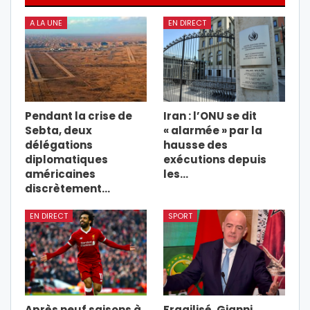
A LA UNE
EN DIRECT
Pendant la crise de
Iran : l’ONU se dit
Sebta, deux
« alarmée » par la
délégations
hausse des
diplomatiques
exécutions depuis
américaines
les…
discrètement…
EN DIRECT
SPORT
Après neuf saisons à
Fragilisé, Gianni