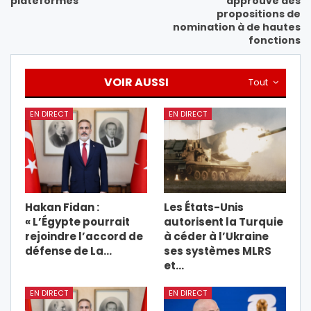
plateformes
approuve des
propositions de
nomination à de hautes
fonctions
VOIR AUSSI
Tout
EN DIRECT
EN DIRECT
Hakan Fidan :
Les États-Unis
« L’Égypte pourrait
autorisent la Turquie
rejoindre l’accord de
à céder à l’Ukraine
défense de La…
ses systèmes MLRS
et…
EN DIRECT
EN DIRECT