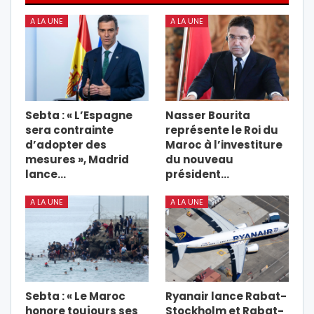
A LA UNE
A LA UNE
Sebta : « L’Espagne
Nasser Bourita
sera contrainte
représente le Roi du
d’adopter des
Maroc à l’investiture
mesures », Madrid
du nouveau
lance…
président…
A LA UNE
A LA UNE
Sebta : « Le Maroc
Ryanair lance Rabat-
honore toujours ses
Stockholm et Rabat-