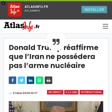
×
ATLASINFO.FR
INSTALLER
ATLASINFO
Donald Trump réaffirme
que l’Iran ne possédera
pas l’arme nucléaire
EN DIRECT
A LA UNE
INTERNATIONAL
Le
21 Mai 2026 23:17