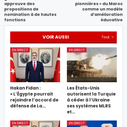
approuve des
pionnières » du Maroc
propositions de
comme un modèle
nomination à de hautes
d’amélioration
fonctions
éducative
VOIR AUSSI
Tout
EN DIRECT
EN DIRECT
Hakan Fidan :
Les États-Unis
« L’Égypte pourrait
autorisent la Turquie
rejoindre l’accord de
à céder à l’Ukraine
défense de La…
ses systèmes MLRS
et…
EN DIRECT
EN DIRECT