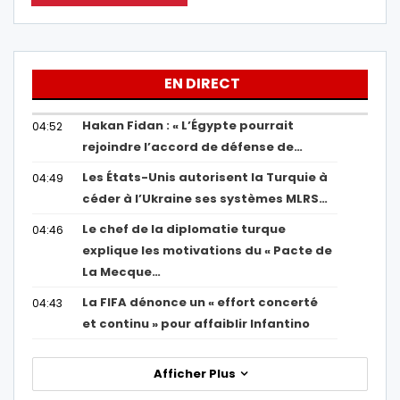
EN DIRECT
Hakan Fidan : « L’Égypte pourrait
04:52
rejoindre l’accord de défense de…
Les États-Unis autorisent la Turquie à
04:49
céder à l’Ukraine ses systèmes MLRS…
Le chef de la diplomatie turque
04:46
explique les motivations du « Pacte de
La Mecque…
La FIFA dénonce un « effort concerté
04:43
et continu » pour affaiblir Infantino
Afficher Plus