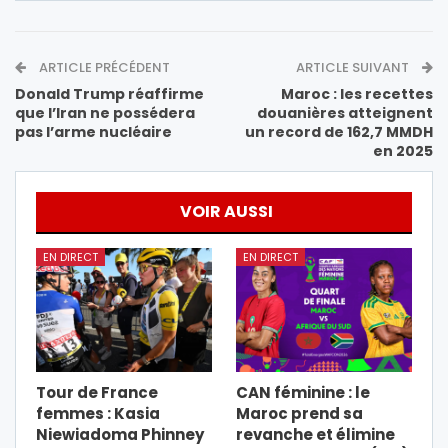
ARTICLE PRÉCÉDENT
ARTICLE SUIVANT
Donald Trump réaffirme
Maroc : les recettes
que l’Iran ne possédera
douanières atteignent
pas l’arme nucléaire
un record de 162,7 MMDH
en 2025
VOIR AUSSI
EN DIRECT
EN DIRECT
Tour de France
CAN féminine : le
femmes : Kasia
Maroc prend sa
Niewiadoma Phinney
revanche et élimine