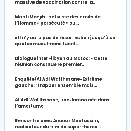
massive de vaccination contre la…
Maati Monjib : activiste des droits de
l’Homme « persécuté » ou…
« Il n’y aura pas de résurrection jusqu’à ce
que les musulmans tuent…
Dialogue inter-libyen au Maroc: « Cette
réunion constitue le premier…
Enquête/Al Adl Wal Ihssane-Extrême
gauche: “frapper ensemble mais…
Al Adl Wal Ihssane, une Jamaa née dans
l’amertume
Rencontre avec Anouar Moatassim,
réalisateur du film de super-héros…