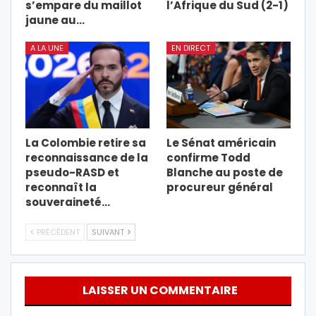
s’empare du maillot
l’Afrique du Sud (2-1)
jaune au…
A LA UNE
EN DIRECT
La Colombie retire sa
Le Sénat américain
reconnaissance de la
confirme Todd
pseudo-RASD et
Blanche au poste de
reconnaît la
procureur général
souveraineté…
PRÉCÉDENT
SUIVANT
LAISSER UN COMMENTAIRE