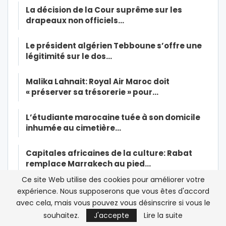
La décision de la Cour suprême sur les
drapeaux non officiels…
Le président algérien Tebboune s’offre une
légitimité sur le dos…
Malika Lahnait: Royal Air Maroc doit
« préserver sa trésorerie » pour…
L’étudiante marocaine tuée à son domicile
inhumée au cimetière…
Capitales africaines de la culture: Rabat
remplace Marrakech au pied…
Ce site Web utilise des cookies pour améliorer votre
Coronavirus: six nouveaux cas en Arabie
expérience. Nous supposerons que vous êtes d'accord
saoudite
avec cela, mais vous pouvez vous désinscrire si vous le
souhaitez.
J'accepte
Lire la suite
France-Un cinquième cas suspect de