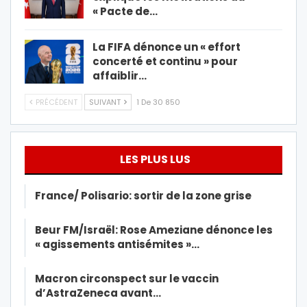
« Pacte de…
La FIFA dénonce un « effort
concerté et continu » pour
affaiblir…
PRÉCÉDENT
SUIVANT
1 De 30 850
LES PLUS LUS
France/ Polisario: sortir de la zone grise
Beur FM/Israël: Rose Ameziane dénonce les
« agissements antisémites »…
Macron circonspect sur le vaccin
d’AstraZeneca avant…