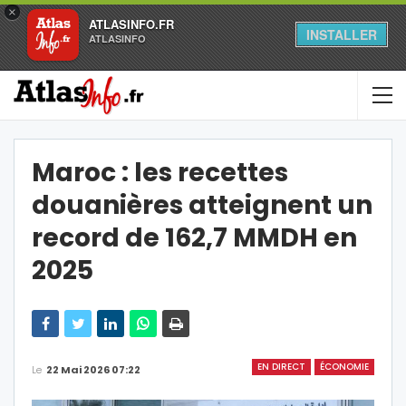
×
ATLASINFO.FR
INSTALLER
ATLASINFO
Maroc : les recettes
douanières atteignent un
record de 162,7 MMDH en
2025
EN DIRECT
ÉCONOMIE
Le
22 Mai 2026 07:22