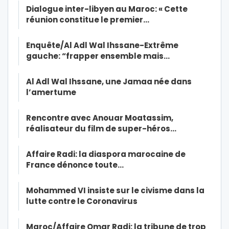
Dialogue inter-libyen au Maroc: « Cette
réunion constitue le premier…
Enquête/Al Adl Wal Ihssane-Extrême
gauche: “frapper ensemble mais…
Al Adl Wal Ihssane, une Jamaa née dans
l’amertume
Rencontre avec Anouar Moatassim,
réalisateur du film de super-héros…
Affaire Radi: la diaspora marocaine de
France dénonce toute…
Mohammed VI insiste sur le civisme dans la
lutte contre le Coronavirus
Maroc/Affaire Omar Radi: la tribune de trop