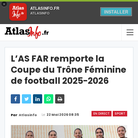
×
ATLASINFO.FR
INSTALLER
ATLASINFO
L’AS FAR remporte la
Coupe du Trône Féminine
de football 2025-2026
EN DIRECT
SPORT
Le
22 Mai 2026 08:35
Par
Atlasinfo