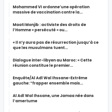
Mohammed VI ordonne’une opération
massive de vaccination contre la…
Maati Monjib : activiste des droits de
l’Homme « persécuté » ou…
« Il n’y aura pas de résurrection jusqu’à ce
que les musulmans tuent…
Dialogue inter-libyen au Maroc: « Cette
réunion constitue le premier…
Enquête/Al Adl Wal Ihssane-Extrême
gauche: “frapper ensemble mais…
Al Adl Wal Ihssane, une Jamaa née dans
l’amertume