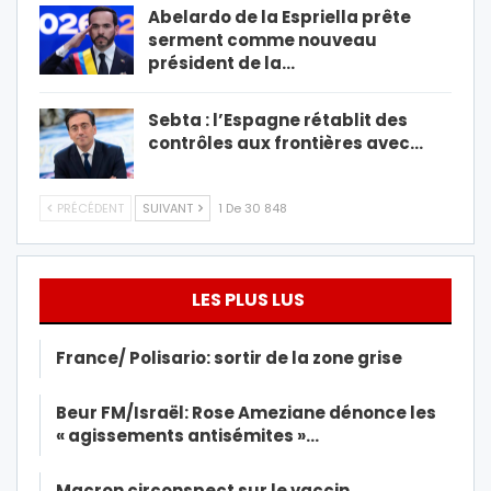
Abelardo de la Espriella prête
serment comme nouveau
président de la…
Sebta : l’Espagne rétablit des
contrôles aux frontières avec…
PRÉCÉDENT
SUIVANT
1 De 30 848
LES PLUS LUS
France/ Polisario: sortir de la zone grise
Beur FM/Israël: Rose Ameziane dénonce les
« agissements antisémites »…
Macron circonspect sur le vaccin