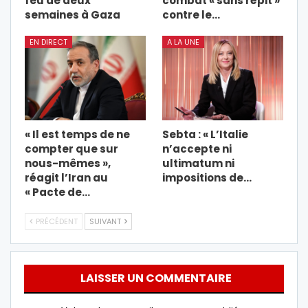
feu de deux
combat « sans répit »
semaines à Gaza
contre le…
EN DIRECT
A LA UNE
« Il est temps de ne
Sebta : « L’Italie
compter que sur
n’accepte ni
nous-mêmes »,
ultimatum ni
réagit l’Iran au
impositions de…
« Pacte de…
PRÉCÉDENT
SUIVANT
LAISSER UN COMMENTAIRE