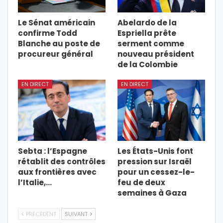
Le Sénat américain
Abelardo de la
confirme Todd
Espriella prête
Blanche au poste de
serment comme
procureur général
nouveau président
de la Colombie
EN DIRECT
EN DIRECT
Sebta : l’Espagne
Les États-Unis font
rétablit des contrôles
pression sur Israël
aux frontières avec
pour un cessez-le-
l’Italie,…
feu de deux
semaines à Gaza
PRÉCÉDENT
SUIVANT