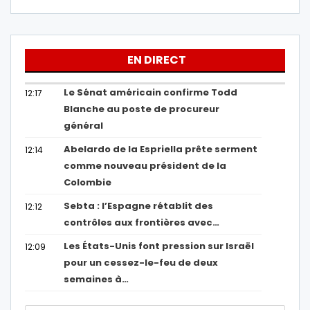
EN DIRECT
Le Sénat américain confirme Todd
12:17
Blanche au poste de procureur
général
Abelardo de la Espriella prête serment
12:14
comme nouveau président de la
Colombie
Sebta : l’Espagne rétablit des
12:12
contrôles aux frontières avec…
Les États-Unis font pression sur Israël
12:09
pour un cessez-le-feu de deux
semaines à…