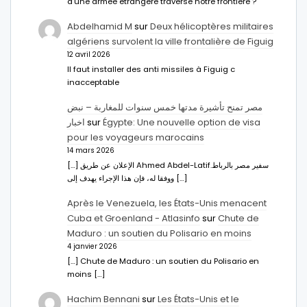
d’une armée étrangère traverse notre frontière ?
Abdelhamid M
sur
Deux hélicoptères militaires
algériens survolent la ville frontalière de Figuig
12 avril 2026
Il faut installer des anti missiles à Figuig c
inacceptable
مصر تمنح تأشيرة مدتها خمس سنوات للمغاربة – نبض
اخبار
sur
Égypte: Une nouvelle option de visa
pour les voyageurs marocains
14 mars 2026
[…] الإعلان عن طريق Ahmed Abdel-Latifسفير مصر بالرباط.
ووفقا له، فإن هذا الإجراء يهدف إلى […]
Après le Venezuela, les États-Unis menacent
Cuba et Groenland - Atlasinfo
sur
Chute de
Maduro : un soutien du Polisario en moins
4 janvier 2026
[…] Chute de Maduro : un soutien du Polisario en
moins […]
Hachim Bennani
sur
Les États-Unis et le