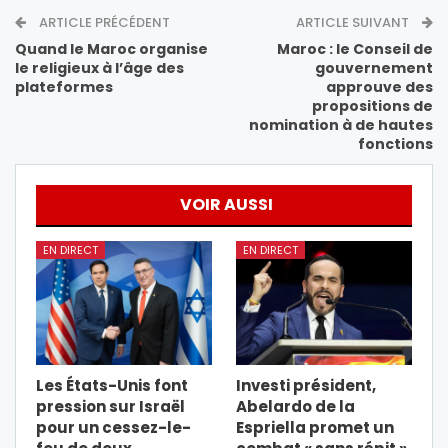
ARTICLE PRÉCÉDENT
ARTICLE SUIVANT
Quand le Maroc organise
Maroc : le Conseil de
le religieux à l’âge des
gouvernement
plateformes
approuve des
propositions de
nomination à de hautes
fonctions
VOIR AUSSI
EN DIRECT
EN DIRECT
Les États-Unis font
Investi président,
pression sur Israël
Abelardo de la
pour un cessez-le-
Espriella promet un