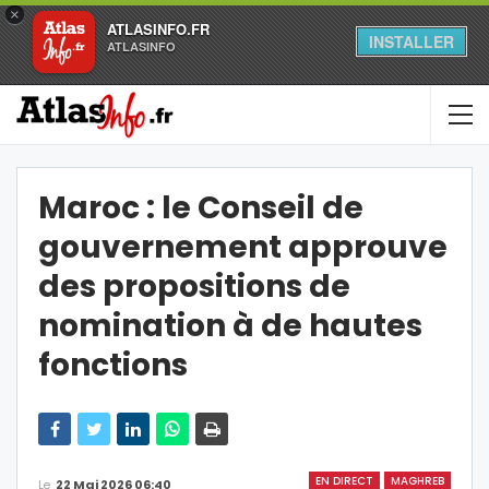
×
ATLASINFO.FR
INSTALLER
ATLASINFO
Maroc : le Conseil de
gouvernement approuve
des propositions de
nomination à de hautes
fonctions
EN DIRECT
MAGHREB
Le
22 Mai 2026 06:40