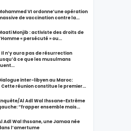
Mohammed VI ordonne’une opération
massive de vaccination contre la…
Maati Monjib : activiste des droits de
l’Homme « persécuté » ou…
« Il n’y aura pas de résurrection
jusqu’à ce que les musulmans
tuent…
Dialogue inter-libyen au Maroc:
« Cette réunion constitue le premier…
Enquête/Al Adl Wal Ihssane-Extrême
gauche: “frapper ensemble mais…
Al Adl Wal Ihssane, une Jamaa née
dans l’amertume