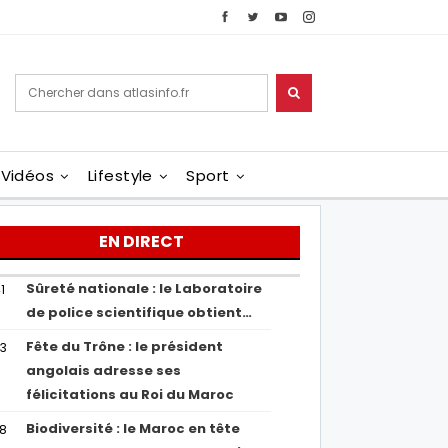
Vidéos
Lifestyle
Sport
EN DIRECT
Sûreté nationale : le Laboratoire
1
de police scientifique obtient…
Fête du Trône : le président
43
angolais adresse ses
félicitations au Roi du Maroc
Biodiversité : le Maroc en tête
38