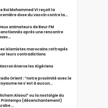
Le Roi Mohammed VI reçoit la
première dose du vaccin contre la…
Deux animateurs de Beur FM
sanctionnés après une rencontre
avec…
Les islamistes marocains rattrapés
par leurs contradictions
Macron énerve les Algériens
Radio Orient : “notre proximité avec le
Royaume ne s’est à aucun…
Hicham Alaoui* ou la nostalgie du
« Printemps (désenchantement)
Arabe …