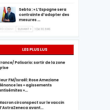
Sebta : « L’Espagne sera
contrainte d’adopter des
mesures …
RÉCÉDENT
SUIVANT
1 De 30 846
LES PLUS LUS
France/ Polisario: sortir de la zone
grise
Beur FM/Israël: Rose Ameziane
dénonce les « agissements
antisémites »…
Macron circonspect sur le vaccin
d’AstraZeneca avant…