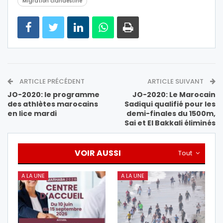
Migration clandestine
ARTICLE PRÉCÉDENT
ARTICLE SUIVANT
JO-2020: le programme
JO-2020: Le Marocain
des athlètes marocains
Sadiqui qualifié pour les
en lice mardi
demi-finales du 1500m,
Sai et El Bakkali éliminés
VOIR AUSSI
Tout
A LA UNE
A LA UNE