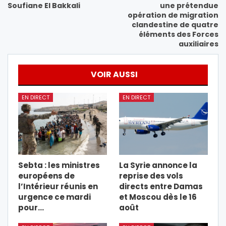
Soufiane El Bakkali
une prétendue
opération de migration
clandestine de quatre
éléments des Forces
auxiliaires
VOIR AUSSI
EN DIRECT
EN DIRECT
Sebta : les ministres
La Syrie annonce la
européens de
reprise des vols
l’Intérieur réunis en
directs entre Damas
urgence ce mardi
et Moscou dès le 16
pour…
août