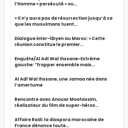
l’Homme « persécuté » ou…
« Il n’y aura pas de résurrection jusqu’à ce
que les musulmans tuent…
Dialogue inter-libyen au Maroc: « Cette
réunion constitue le premier…
Enquête/Al Adl Wal Ihssane-Extrême
gauche: “frapper ensemble mais…
Al Adl Wal Ihssane, une Jamaa née dans
l’amertume
Rencontre avec Anouar Moatassim,
réalisateur du film de super-héros…
Affaire Radi: la diaspora marocaine de
France dénonce toute…