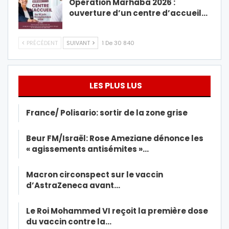
Opération Marhaba 2026 :
ouverture d’un centre d’accueil…
PRÉCÉDENT
SUIVANT
1 De 30 840
LES PLUS LUS
France/ Polisario: sortir de la zone grise
Beur FM/Israël: Rose Ameziane dénonce les
« agissements antisémites »…
Macron circonspect sur le vaccin
d’AstraZeneca avant…
Le Roi Mohammed VI reçoit la première dose
du vaccin contre la…