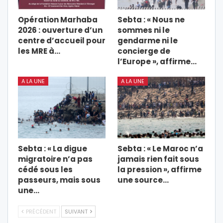
Opération Marhaba
Sebta : « Nous ne
2026 : ouverture d’un
sommes ni le
centre d’accueil pour
gendarme ni le
les MRE à…
concierge de
l’Europe », affirme…
A LA UNE
A LA UNE
Sebta : « La digue
Sebta : « Le Maroc n’a
migratoire n’a pas
jamais rien fait sous
cédé sous les
la pression », affirme
passeurs, mais sous
une source…
une…
PRÉCÉDENT
SUIVANT