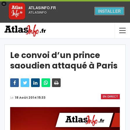
×
ATLASINFO.FR
INSTALLER
ATLASINFO
Le convoi d’un prince
saoudien attaqué à Paris
EN DIRECT
Le
18 Août 2014 15:33