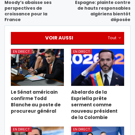
Moody’s abaisse ses
Espagne: plainte contre
perspectives de
de hauts responsables
croissance pour la
algériens bientôt
France
déposée
VOIR AUSSI
Tout
EN DIRECT
EN DIRECT
Le Sénat américain
Abelardo de la
confirme Todd
Espriella prête
Blanche au poste de
serment comme
procureur général
nouveau président
de la Colombie
EN DIRECT
EN DIRECT