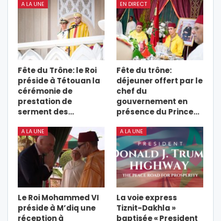
A LA UNE
EN DIRECT
Fête du Trône: le Roi
Fête du trône:
préside à Tétouan la
déjeuner offert par le
cérémonie de
chef du
prestation de
gouvernement en
serment des…
présence du Prince…
A LA UNE
A LA UNE
Le Roi Mohammed VI
La voie express
préside à M’diq une
Tiznit-Dakhla »
réception à
baptisée « President