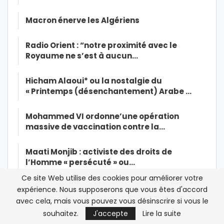
Macron énerve les Algériens
Radio Orient : “notre proximité avec le
Royaume ne s’est à aucun…
Hicham Alaoui* ou la nostalgie du
« Printemps (désenchantement) Arabe …
Mohammed VI ordonne’une opération
massive de vaccination contre la…
Maati Monjib : activiste des droits de
l’Homme « persécuté » ou…
Ce site Web utilise des cookies pour améliorer votre
« Il n’y aura pas de résurrection jusqu’à ce
expérience. Nous supposerons que vous êtes d'accord
que les musulmans tuent…
avec cela, mais vous pouvez vous désinscrire si vous le
souhaitez.
J'accepte
Lire la suite
Dialogue inter-libyen au Maroc: « Cette