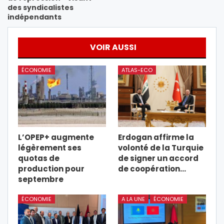
des syndicalistes
indépendants
VOIR AUSSI
ÉCONOMIE
ATLAS-ECO
L’OPEP+ augmente
Erdogan affirme la
légèrement ses
volonté de la Turquie
quotas de
de signer un accord
production pour
de coopération…
septembre
ÉCONOMIE
A LA UNE
ÉCONOMIE