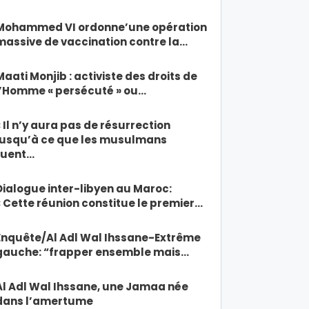
Mohammed VI ordonne’une opération
massive de vaccination contre la…
Maati Monjib : activiste des droits de
l’Homme « persécuté » ou…
« Il n’y aura pas de résurrection
jusqu’à ce que les musulmans
tuent…
Dialogue inter-libyen au Maroc:
« Cette réunion constitue le premier…
Enquête/Al Adl Wal Ihssane-Extrême
gauche: “frapper ensemble mais…
Al Adl Wal Ihssane, une Jamaa née
dans l’amertume