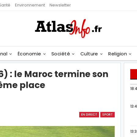
Santé
Environnement
Newsletter
onal
Économie
Société
Culture
Religion
) : le Maroc termine son
ième place
18:4
13:
EN DIRECT
SPORT
13: