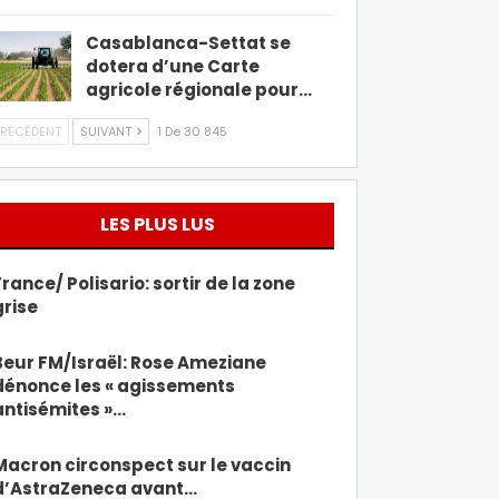
Casablanca-Settat se
dotera d’une Carte
agricole régionale pour…
RÉCÉDENT
SUIVANT
1 De 30 845
LES PLUS LUS
France/ Polisario: sortir de la zone
grise
Beur FM/Israël: Rose Ameziane
dénonce les « agissements
antisémites »…
Macron circonspect sur le vaccin
d’AstraZeneca avant…