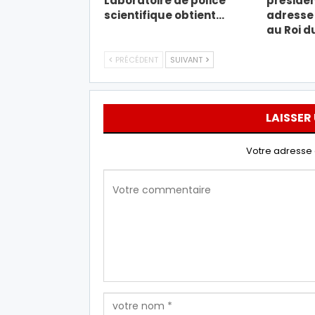
Laboratoire de police
présiden
scientifique obtient…
adresse 
au Roi d
PRÉCÉDENT
SUIVANT
LAISSER
Votre adresse 