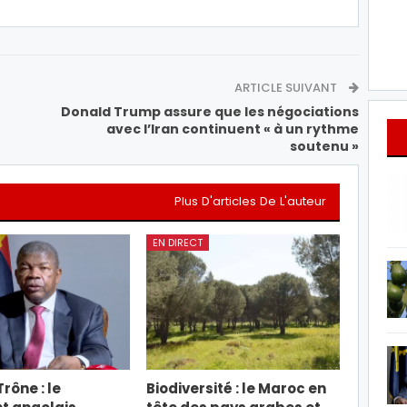
ARTICLE SUIVANT
Donald Trump assure que les négociations
avec l’Iran continuent « à un rythme
soutenu »
Plus D'articles De L'auteur
EN DIRECT
rône : le
Biodiversité : le Maroc en