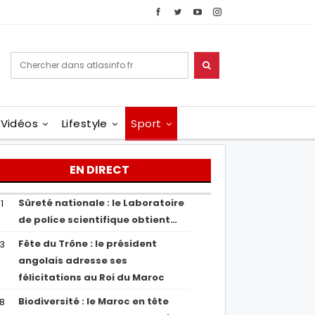
Vidéos
Lifestyle
Sport
EN DIRECT
Sûreté nationale : le Laboratoire
1
de police scientifique obtient…
Fête du Trône : le président
43
angolais adresse ses
félicitations au Roi du Maroc
Biodiversité : le Maroc en tête
38