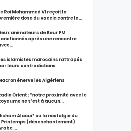
Le Roi Mohammed VI reçoit la
première dose du vaccin contre la…
Deux animateurs de Beur FM
sanctionnés après une rencontre
avec…
Les islamistes marocains rattrapés
par leurs contradictions
Macron énerve les Algériens
Radio Orient : “notre proximité avec le
Royaume ne s’est à aucun…
Hicham Alaoui* ou la nostalgie du
« Printemps (désenchantement)
Arabe …