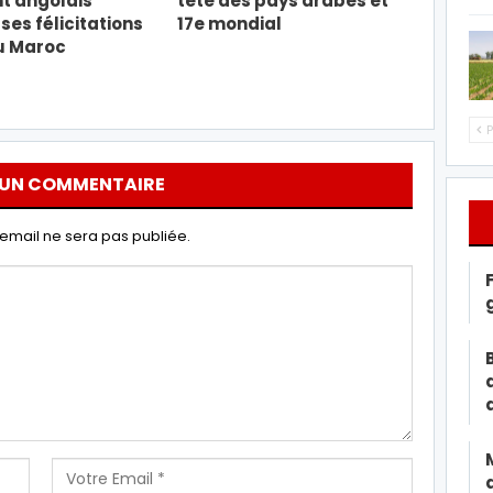
t angolais
tête des pays arabes et
ses félicitations
17e mondial
u Maroc
P
 UN COMMENTAIRE
email ne sera pas publiée.