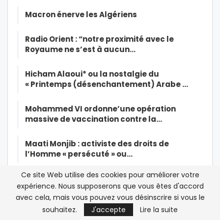
Macron énerve les Algériens
Radio Orient : “notre proximité avec le
Royaume ne s’est à aucun…
Hicham Alaoui* ou la nostalgie du
« Printemps (désenchantement) Arabe …
Mohammed VI ordonne’une opération
massive de vaccination contre la…
Maati Monjib : activiste des droits de
l’Homme « persécuté » ou…
Ce site Web utilise des cookies pour améliorer votre
« Il n’y aura pas de résurrection jusqu’à ce
expérience. Nous supposerons que vous êtes d'accord
que les musulmans tuent…
avec cela, mais vous pouvez vous désinscrire si vous le
souhaitez.
J'accepte
Lire la suite
Dialogue inter-libyen au Maroc: « Cette