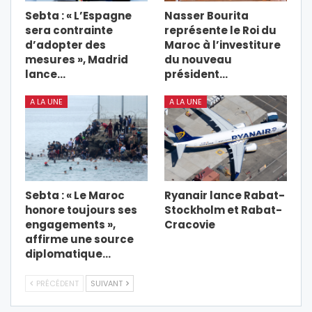
Sebta : « L’Espagne
Nasser Bourita
sera contrainte
représente le Roi du
d’adopter des
Maroc à l’investiture
mesures », Madrid
du nouveau
lance…
président…
A LA UNE
A LA UNE
Sebta : « Le Maroc
Ryanair lance Rabat-
honore toujours ses
Stockholm et Rabat-
engagements »,
Cracovie
affirme une source
diplomatique…
PRÉCÉDENT
SUIVANT