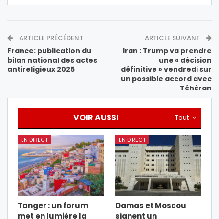
ARTICLE PRÉCÉDENT
ARTICLE SUIVANT
France: publication du
Iran : Trump va prendre
bilan national des actes
une « décision
antireligieux 2025
définitive » vendredi sur
un possible accord avec
Téhéran
VOIR AUSSI
Tout
EN DIRECT
EN DIRECT
Tanger : un forum
Damas et Moscou
met en lumière la
signent un