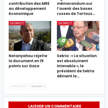
contribution des MRE
mémorandum sur
au développement
l’avenir des bases
économique
russes de Tartous…
EN DIRECT
EN DIRECT
Netanyahou rejette
Sebta : « La situation
le document en 15
est absolument
points sur Gaza
intenable », le
président de Sebta
dément le…
PRÉCÉDENT
SUIVANT
LAISSER UN COMMENTAIRE