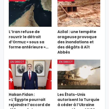
L’Iran refuse de
Azilal : une tempête
rouvrir le détroit
orageuse provoque
d’Ormuz « sous sa
des inondations et
forme antérieure »…
des dégâts à Aït
Abbès
EN DIRECT
EN DIRECT
Hakan Fidan :
Les États-Unis
« L’Égypte pourrait
autorisent la Turquie
rejoindre l’accord de
à céder à l’Ukraine