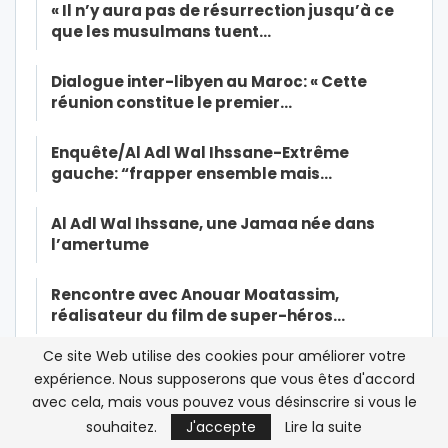
« Il n’y aura pas de résurrection jusqu’à ce
que les musulmans tuent…
Dialogue inter-libyen au Maroc: « Cette
réunion constitue le premier…
Enquête/Al Adl Wal Ihssane-Extrême
gauche: “frapper ensemble mais…
Al Adl Wal Ihssane, une Jamaa née dans
l’amertume
Rencontre avec Anouar Moatassim,
réalisateur du film de super-héros…
Ce site Web utilise des cookies pour améliorer votre
Affaire Radi: la diaspora marocaine de
expérience. Nous supposerons que vous êtes d'accord
France dénonce toute…
avec cela, mais vous pouvez vous désinscrire si vous le
souhaitez.
J'accepte
Lire la suite
Mohammed VI insiste sur le civisme dans la