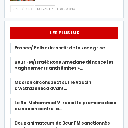
PRÉCÉDENT
SUIVANT
1 De 30 840
LES PLUS LUS
France/ Polisario: sortir de la zone grise
Beur FM/Israël: Rose Ameziane dénonce les
« agissements antisémites »…
Macron circonspect sur le vaccin
d’AstraZeneca avant…
Le Roi Mohammed VI reçoit la première dose
du vaccin contre la…
Deux animateurs de Beur FM sanctionnés