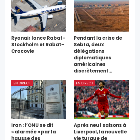
Ryanair lance Rabat-
Pendant la crise de
Stockholm et Rabat-
Sebta, deux
Cracovie
délégations
diplomatiques
américaines
discrètement…
EN DIRECT
EN DIRECT
Iran : l’ONU se dit
Après neuf saisons à
« alarmée » par la
Liverpool, la nouvelle
hausse des
vie turque de