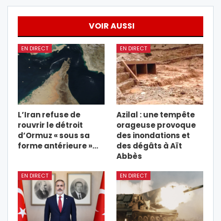
VOIR AUSSI
EN DIRECT
EN DIRECT
L’Iran refuse de
Azilal : une tempête
rouvrir le détroit
orageuse provoque
d’Ormuz « sous sa
des inondations et
forme antérieure »…
des dégâts à Aït
Abbès
EN DIRECT
EN DIRECT