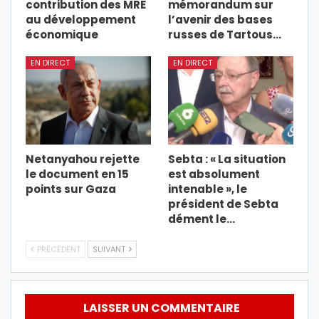
contribution des MRE
mémorandum sur
au développement
l’avenir des bases
économique
russes de Tartous…
EN DIRECT
EN DIRECT
Netanyahou rejette
Sebta : « La situation
le document en 15
est absolument
points sur Gaza
intenable », le
président de Sebta
dément le…
PRÉCÉDENT
SUIVANT
LAISSER UN COMMENTAIRE