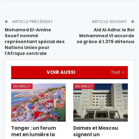
ARTICLE PRÉCÉDENT
ARTICLE SUIVANT
Mohamed El-Amine
Aid Al Adha: le Roi
Souef nommé
Mohammed VI accorde
représentant spécial des
sa grâce à 1.376 détenus
Nations Unies pour
l’Afrique centrale
VOIR AUSSI
Tout
EN DIRECT
EN DIRECT
Tanger : un forum
Damas et Moscou
met en lumière la
signent un