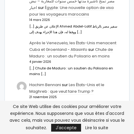
مصر تمنح تأشيرة مدتها خمس سنوات للمغاربة – نبض
اخبار
sur
Égypte: Une nouvelle option de visa
pour les voyageurs marocains
14 mars 2026
[…] الإعلان عن طريق Ahmed Abdel-Latifسفير مصر بالرباط.
ووفقا له، فإن هذا الإجراء يهدف إلى […]
Après le Venezuela, les États-Unis menacent
Cuba et Groenland - Atlasinfo
sur
Chute de
Maduro : un soutien du Polisario en moins
4 janvier 2026
[…] Chute de Maduro : un soutien du Polisario en
moins […]
Hachim Bennani
sur
Les États-Unis et le
Maghreb : que veut faire Trump ?
21 novembre 2025
omar bendouro vous avez 1000 fois raison, je n'avais
Ce site Web utilise des cookies pour améliorer votre
jamais vu les choses de cette manière et je vous fait…
expérience. Nous supposerons que vous êtes d'accord
avec cela, mais vous pouvez vous désinscrire si vous le
souhaitez.
J'accepte
Lire la suite