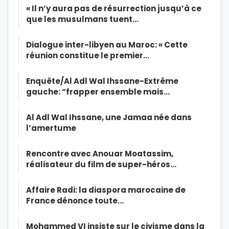
« Il n’y aura pas de résurrection jusqu’à ce
que les musulmans tuent…
Dialogue inter-libyen au Maroc: « Cette
réunion constitue le premier…
Enquête/Al Adl Wal Ihssane-Extrême
gauche: “frapper ensemble mais…
Al Adl Wal Ihssane, une Jamaa née dans
l’amertume
Rencontre avec Anouar Moatassim,
réalisateur du film de super-héros…
Affaire Radi: la diaspora marocaine de
France dénonce toute…
Mohammed VI insiste sur le civisme dans la