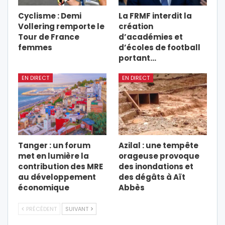
Cyclisme : Demi
La FRMF interdit la
Vollering remporte le
création
Tour de France
d’académies et
femmes
d’écoles de football
portant…
EN DIRECT
EN DIRECT
Tanger : un forum
Azilal : une tempête
met en lumière la
orageuse provoque
contribution des MRE
des inondations et
au développement
des dégâts à Aït
économique
Abbès
PRÉCÉDENT
SUIVANT