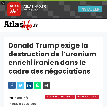
×
ATLASINFO.FR
INSTALLER
ATLASINFO
Donald Trump exige la
destruction de l’uranium
enrichi iranien dans le
cadre des négociations
A LA UNE
EN DIRECT
INTERNATIONAL
Par
Atlasinfo
Le
26 Mai 2026 16:02