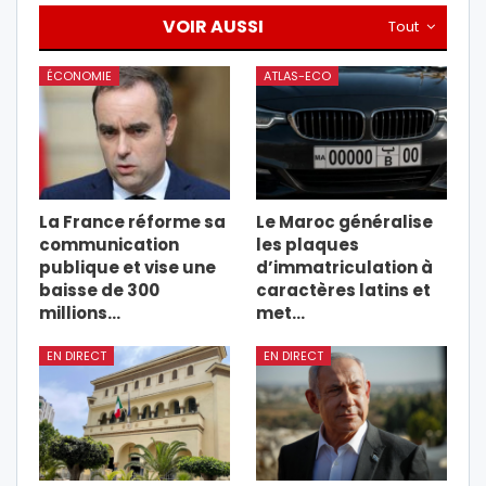
VOIR AUSSI
Tout
ÉCONOMIE
ATLAS-ECO
La France réforme sa
Le Maroc généralise
communication
les plaques
publique et vise une
d’immatriculation à
baisse de 300
caractères latins et
millions…
met…
EN DIRECT
EN DIRECT