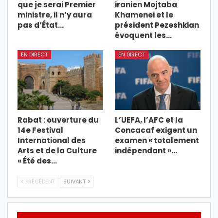
que je serai Premier
iranien Mojtaba
ministre, il n’y aura
Khamenei et le
pas d’État…
président Pezeshkian
évoquent les…
EN DIRECT
EN DIRECT
Rabat : ouverture du
L’UEFA, l’AFC et la
14e Festival
Concacaf exigent un
International des
examen « totalement
Arts et de la Culture
indépendant »…
« Été des…
PRÉCÉDENT
SUIVANT