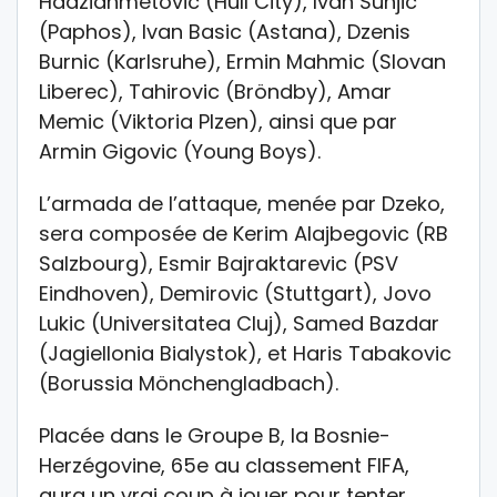
Hadziahmetovic (Hull City), Ivan Sunjic
(Paphos), Ivan Basic (Astana), Dzenis
Burnic (Karlsruhe), Ermin Mahmic (Slovan
Liberec), Tahirovic (Bröndby), Amar
Memic (Viktoria Plzen), ainsi que par
Armin Gigovic (Young Boys).
L’armada de l’attaque, menée par Dzeko,
sera composée de Kerim Alajbegovic (RB
Salzbourg), Esmir Bajraktarevic (PSV
Eindhoven), Demirovic (Stuttgart), Jovo
Lukic (Universitatea Cluj), Samed Bazdar
(Jagiellonia Bialystok), et Haris Tabakovic
(Borussia Mönchengladbach).
Placée dans le Groupe B, la Bosnie-
Herzégovine, 65e au classement FIFA,
aura un vrai coup à jouer pour tenter