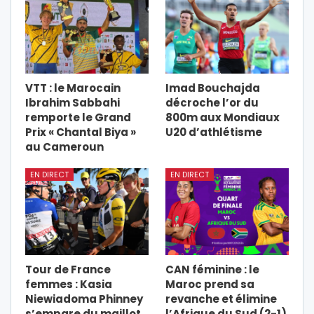
VTT : le Marocain
Imad Bouchajda
Ibrahim Sabbahi
décroche l’or du
remporte le Grand
800m aux Mondiaux
Prix « Chantal Biya »
U20 d’athlétisme
au Cameroun
EN DIRECT
EN DIRECT
Tour de France
CAN féminine : le
femmes : Kasia
Maroc prend sa
Niewiadoma Phinney
revanche et élimine
s’empare du maillot
l’Afrique du Sud (2-1)