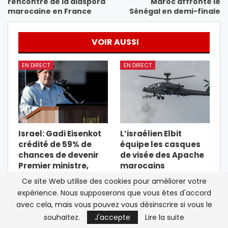
rencontre de la diaspora
Maroc affronte le
marocaine en France
Sénégal en demi-finale
VOIR AUSSI
EN DIRECT
EN DIRECT
Israel: Gadi Eisenkot
L’israélien Elbit
crédité de 59% de
équipe les casques
chances de devenir
de visée des Apache
Premier ministre,
marocains
contre…
Ce site Web utilise des cookies pour améliorer votre
expérience. Nous supposerons que vous êtes d'accord
EN DIRECT
EN DIRECT
avec cela, mais vous pouvez vous désinscrire si vous le
souhaitez.
J'accepte
Lire la suite