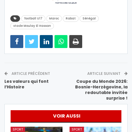
football U17
Maroc
Rabat
Sénégal
stade Moulay El Hassan
ARTICLE PRÉCÉDENT
ARTICLE SUIVANT
Les valeurs qui font
Coupe du Monde 2026:
l’Histoire
Bosnie-Herzégovine, la
redoutable invitée
surprise !
VOIR AUSSI
SPORT
SPORT