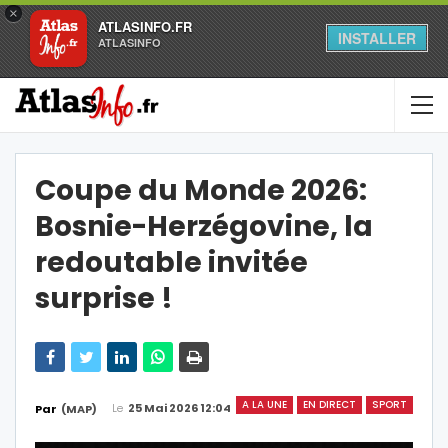
×
ATLASINFO.FR
INSTALLER
ATLASINFO
Coupe du Monde 2026:
Bosnie-Herzégovine, la
redoutable invitée
surprise !
A LA UNE
EN DIRECT
SPORT
Le
25 Mai 2026 12:04
Par
(MAP)