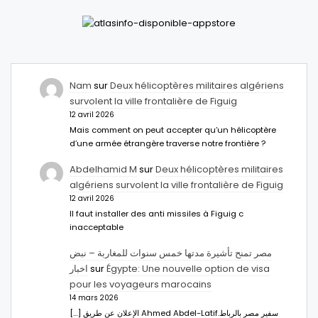
Nam
sur
Deux hélicoptères militaires algériens
survolent la ville frontalière de Figuig
12 avril 2026
Mais comment on peut accepter qu’un hélicoptère
d’une armée étrangère traverse notre frontière ?
Abdelhamid M
sur
Deux hélicoptères militaires
algériens survolent la ville frontalière de Figuig
12 avril 2026
Il faut installer des anti missiles à Figuig c
inacceptable
مصر تمنح تأشيرة مدتها خمس سنوات للمغاربة – نبض
اخبار
sur
Égypte: Une nouvelle option de visa
pour les voyageurs marocains
14 mars 2026
[…] الإعلان عن طريق Ahmed Abdel-Latifسفير مصر بالرباط.