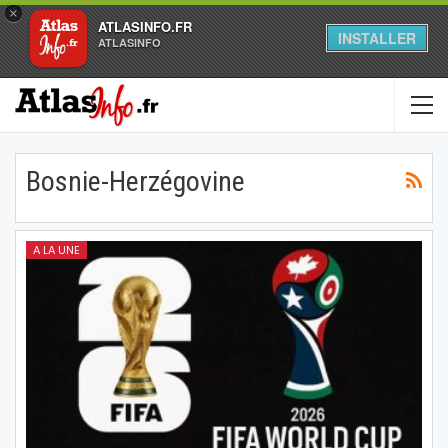
×
ATLASINFO.FR
INSTALLER
ATLASINFO
Bosnie-Herzégovine
A LA UNE