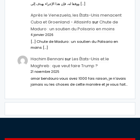
ووفقا له، فإن هذا الإجراء يهدف إلى […]
Après le Venezuela, les États-Unis menacent
Cuba et Groenland - Atlasinfo
sur
Chute de
Maduro : un soutien du Polisario en moins
4 janvier 2026
[…] Chute de Maduro : un soutien du Polisario en
moins […]
Hachim Bennani
sur
Les États-Unis et le
Maghreb : que veut faire Trump ?
21 novembre 2025
omar bendouro vous avez 1000 fois raison, je n'avais
jamais vu les choses de cette manière et je vous fait…