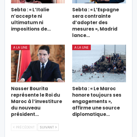
Sebta : « L’Italie
Sebta : « L’Espagne
n’accepte ni
sera contrainte
ultimatum ni
d’adopter des
impositions de…
mesures », Madrid
lance…
A LA UNE
A LA UNE
Nasser Bourita
Sebta : « Le Maroc
représente le Roi du
honore toujours ses
Maroc à l’investiture
engagements »,
du nouveau
affirme une source
président…
diplomatique…
PRÉCÉDENT
SUIVANT