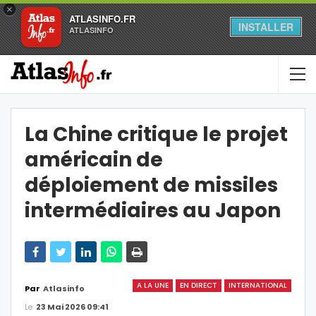
×
ATLASINFO.FR
INSTALLER
ATLASINFO
La Chine critique le projet
américain de
déploiement de missiles
intermédiaires au Japon
A LA UNE
EN DIRECT
INTERNATIONAL
Par
Atlasinfo
Le
23 Mai 2026 09:41