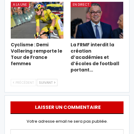
A LA UNE
EN DIRECT
Cyclisme : Demi
La FRMF interdit la
Vollering remporte le
création
Tour de France
d’académies et
femmes
d’écoles de football
portant…
PRÉCÉDENT
SUIVANT
LAISSER UN COMMENTAIRE
Votre adresse email ne sera pas publiée.