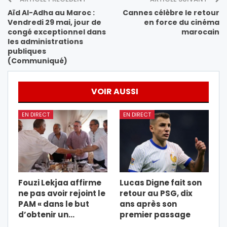
Aïd Al-Adha au Maroc :
Cannes célèbre le retour
Vendredi 29 mai, jour de
en force du cinéma
congé exceptionnel dans
marocain
les administrations
publiques
(Communiqué)
VOIR AUSSI
EN DIRECT
EN DIRECT
Fouzi Lekjaa affirme
Lucas Digne fait son
ne pas avoir rejoint le
retour au PSG, dix
PAM « dans le but
ans après son
d’obtenir un…
premier passage