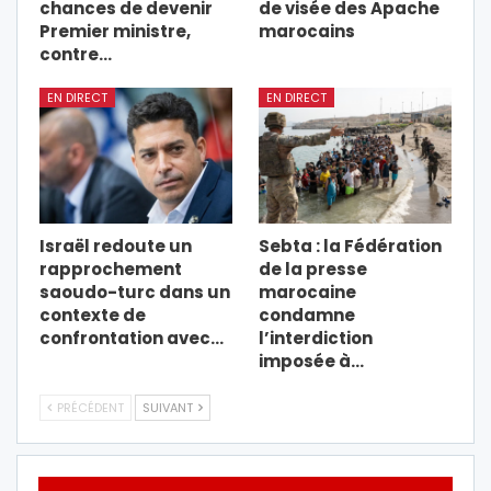
chances de devenir
de visée des Apache
Premier ministre,
marocains
contre…
EN DIRECT
EN DIRECT
Israël redoute un
Sebta : la Fédération
rapprochement
de la presse
saoudo-turc dans un
marocaine
contexte de
condamne
confrontation avec…
l’interdiction
imposée à…
PRÉCÉDENT
SUIVANT