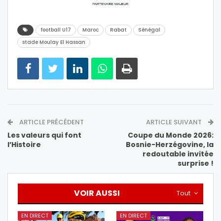
football U17
Maroc
Rabat
Sénégal
stade Moulay El Hassan
ARTICLE PRÉCÉDENT
ARTICLE SUIVANT
Les valeurs qui font
Coupe du Monde 2026:
l’Histoire
Bosnie-Herzégovine, la
redoutable invitée
surprise !
VOIR AUSSI
Tout
EN DIRECT
EN DIRECT