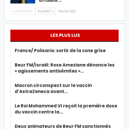
affaiblir…
PRÉCÉDENT
SUIVANT
1 De 30 850
LES PLUS LUS
France/ Polisario: sortir de la zone grise
Beur FM/Israël: Rose Ameziane dénonce les
« agissements antisémites »…
Macron circonspect sur le vaccin
d’AstraZeneca avant…
Le Roi Mohammed VI reçoit la première dose
du vaccin contre la…
Deux animateurs de Beur FM sanctionnés