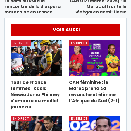
Le parti du RNI à la
CAN U17 (Maroc-2026) : le
rencontre de la diaspora
Maroc affronte le
marocaine en France
Sénégal en demi-finale
VOIR AUSSI
EN DIRECT
EN DIRECT
Tour de France
CAN féminine : le
femmes : Kasia
Maroc prend sa
Niewiadoma Phinney
revanche et élimine
s’empare du maillot
l’Afrique du Sud (2-1)
jaune au…
EN DIRECT
EN DIRECT