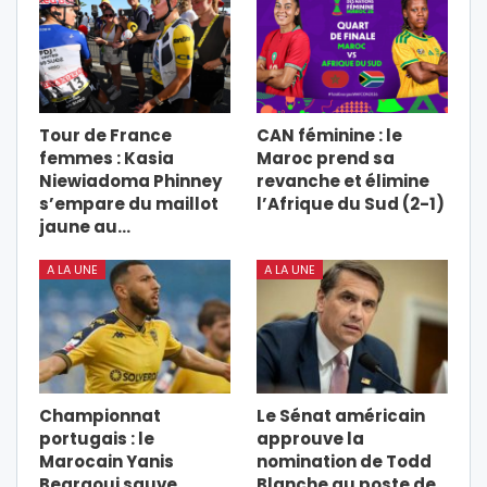
Tour de France
CAN féminine : le
femmes : Kasia
Maroc prend sa
Niewiadoma Phinney
revanche et élimine
s’empare du maillot
l’Afrique du Sud (2-1)
jaune au…
A LA UNE
A LA UNE
Championnat
Le Sénat américain
portugais : le
approuve la
Marocain Yanis
nomination de Todd
Begraoui sauve
Blanche au poste de