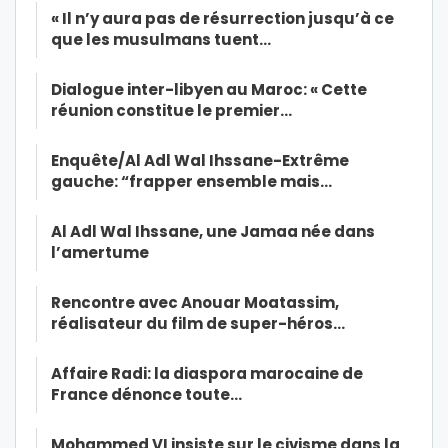
« Il n’y aura pas de résurrection jusqu’à ce
que les musulmans tuent…
Dialogue inter-libyen au Maroc: « Cette
réunion constitue le premier…
Enquête/Al Adl Wal Ihssane-Extrême
gauche: “frapper ensemble mais…
Al Adl Wal Ihssane, une Jamaa née dans
l’amertume
Rencontre avec Anouar Moatassim,
réalisateur du film de super-héros…
Affaire Radi: la diaspora marocaine de
France dénonce toute…
Mohammed VI insiste sur le civisme dans la