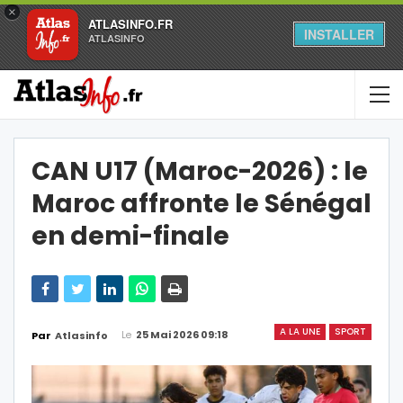
×
ATLASINFO.FR
INSTALLER
ATLASINFO
CAN U17 (Maroc-2026) : le
Maroc affronte le Sénégal
en demi-finale
A LA UNE
SPORT
Le
25 Mai 2026 09:18
Par
Atlasinfo