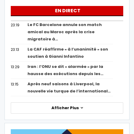
EN DIRECT
Le FC Barcelone annule son match
23:19
amical au Maroc après la crise
migratoire à…
La CAF réaffirme « à l’unanimité » son
23:13
soutien à Gianni Infantino
Iran : l’ONU se dit « alarmée » par la
13:29
hausse des exécutions depuis les…
Après neuf saisons à Liverpool, la
13:15
nouvelle vie turque de l’international…
Afficher Plus