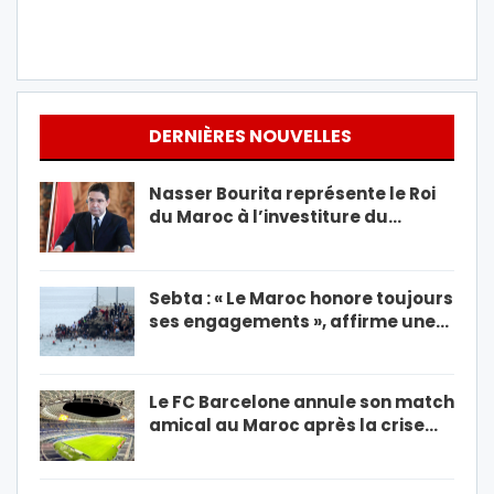
DERNIÈRES NOUVELLES
Nasser Bourita représente le Roi
du Maroc à l’investiture du…
Sebta : « Le Maroc honore toujours
ses engagements », affirme une…
Le FC Barcelone annule son match
amical au Maroc après la crise…