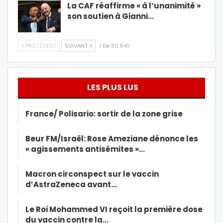
La CAF réaffirme « à l’unanimité »
son soutien à Gianni…
PRÉCÉDENT
SUIVANT
1 De 30 841
LES PLUS LUS
France/ Polisario: sortir de la zone grise
Beur FM/Israël: Rose Ameziane dénonce les
« agissements antisémites »…
Macron circonspect sur le vaccin
d’AstraZeneca avant…
Le Roi Mohammed VI reçoit la première dose
du vaccin contre la…