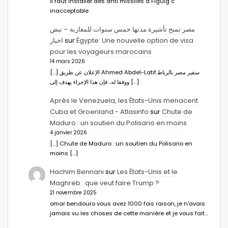
Il faut installer des anti missiles à Figuig c
inacceptable
مصر تمنح تأشيرة مدتها خمس سنوات للمغاربة – نبض
اخبار
sur
Égypte: Une nouvelle option de visa
pour les voyageurs marocains
14 mars 2026
[…] الإعلان عن طريق Ahmed Abdel-Latifسفير مصر بالرباط.
ووفقا له، فإن هذا الإجراء يهدف إلى […]
Après le Venezuela, les États-Unis menacent
Cuba et Groenland - Atlasinfo
sur
Chute de
Maduro : un soutien du Polisario en moins
4 janvier 2026
[…] Chute de Maduro : un soutien du Polisario en
moins […]
Hachim Bennani
sur
Les États-Unis et le
Maghreb : que veut faire Trump ?
21 novembre 2025
omar bendouro vous avez 1000 fois raison, je n'avais
jamais vu les choses de cette manière et je vous fait…