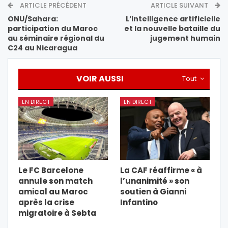
ARTICLE PRÉCÉDENT
ARTICLE SUIVANT
ONU/Sahara:
L’intelligence artificielle
participation du Maroc
et la nouvelle bataille du
au séminaire régional du
jugement humain
C24 au Nicaragua
VOIR AUSSI
Tout
EN DIRECT
EN DIRECT
Le FC Barcelone
La CAF réaffirme « à
annule son match
l’unanimité » son
amical au Maroc
soutien à Gianni
après la crise
Infantino
migratoire à Sebta