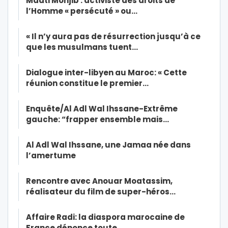
Maati Monjib : activiste des droits de
l’Homme « persécuté » ou…
« Il n’y aura pas de résurrection jusqu’à ce
que les musulmans tuent…
Dialogue inter-libyen au Maroc: « Cette
réunion constitue le premier…
Enquête/Al Adl Wal Ihssane-Extrême
gauche: “frapper ensemble mais…
Al Adl Wal Ihssane, une Jamaa née dans
l’amertume
Rencontre avec Anouar Moatassim,
réalisateur du film de super-héros…
Affaire Radi: la diaspora marocaine de
France dénonce toute…