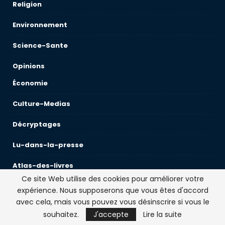
Religion
Environnement
Science-Sante
Opinions
Économie
Culture-Medias
Décryptages
Lu-dans-la-presse
Atlas-des-livres
Ce site Web utilise des cookies pour améliorer votre
Les-indiscrets
expérience. Nous supposerons que vous êtes d'accord
avec cela, mais vous pouvez vous désinscrire si vous le
Web TV
souhaitez.
J'accepte
Lire la suite