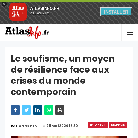
×
ATLASINFO.FR
INSTALLER
ATLASINFO
Le soufisme, un moyen
de résilience face aux
crises du monde
contemporain
EN DIRECT
RELIGION
Le
25 Mai 2026 12:30
Par
Atlasinfo