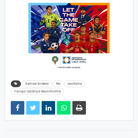
Asmae Errebai
fès
soufisme
Tariqa Qadirya Boutchichia