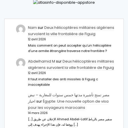
Nam
sur
Deux hélicoptères militaires algériens
survolent la ville frontalière de Figuig
12 avril 2026
Mais comment on peut accepter qu’un hélicoptère
d’une armée étrangère traverse notre frontière ?
Abdelhamid M
sur
Deux hélicoptères militaires
algériens survolent la ville frontalière de Figuig
12 avril 2026
Il faut installer des anti missiles à Figuig c
inacceptable
مصر تمنح تأشيرة مدتها خمس سنوات للمغاربة – نبض
اخبار
sur
Égypte: Une nouvelle option de visa
pour les voyageurs marocains
14 mars 2026
[…] الإعلان عن طريق Ahmed Abdel-Latifسفير مصر بالرباط.
ووفقا له، فإن هذا الإجراء يهدف إلى […]