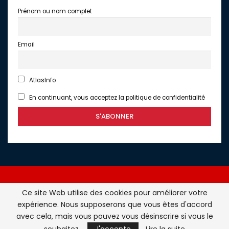
Prénom ou nom complet
Email
AtlasInfo
En continuant, vous acceptez la politique de confidentialité
Ce site Web utilise des cookies pour améliorer votre
expérience. Nous supposerons que vous êtes d'accord
Atlasinfo.fr : l'essentiel de l'actualité de la France et du
avec cela, mais vous pouvez vous désinscrire si vous le
Maghreb © Tous Droits Réservés - Atlasinfo- 2026