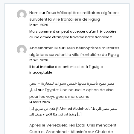
Nam
sur
Deux hélicoptères militaires algériens
survolent la ville frontalière de Figuig
12 avril 2026
Mais comment on peut accepter qu’un hélicoptère
d’une armée étrangère traverse notre frontière ?
Abdelhamid M
sur
Deux hélicoptères militaires
algériens survolent la ville frontalière de Figuig
12 avril 2026
Il faut installer des anti missiles à Figuig c
inacceptable
مصر تمنح تأشيرة مدتها خمس سنوات للمغاربة – نبض
اخبار
sur
Égypte: Une nouvelle option de visa
pour les voyageurs marocains
14 mars 2026
[…] الإعلان عن طريق Ahmed Abdel-Latifسفير مصر بالرباط.
ووفقا له، فإن هذا الإجراء يهدف إلى […]
Après le Venezuela, les États-Unis menacent
Cuba et Groenland - Atlasinfo
sur
Chute de