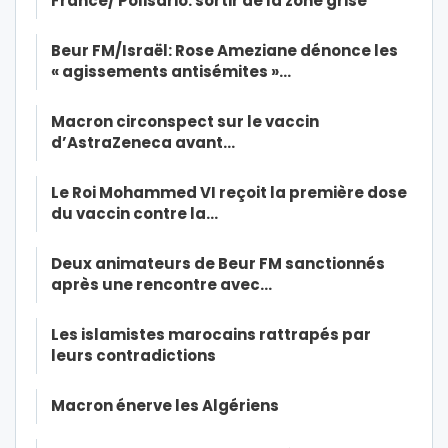
France/ Polisario: sortir de la zone grise
Beur FM/Israël: Rose Ameziane dénonce les
« agissements antisémites »…
Macron circonspect sur le vaccin
d’AstraZeneca avant…
Le Roi Mohammed VI reçoit la première dose
du vaccin contre la…
Deux animateurs de Beur FM sanctionnés
après une rencontre avec…
Les islamistes marocains rattrapés par
leurs contradictions
Macron énerve les Algériens