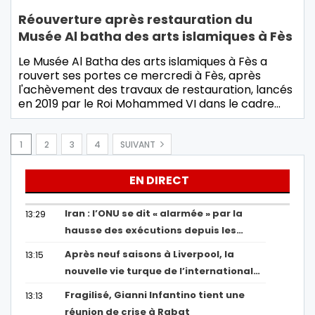
Réouverture après restauration du
Musée Al batha des arts islamiques à Fès
Le Musée Al Batha des arts islamiques à Fès a
rouvert ses portes ce mercredi à Fès, après
l'achèvement des travaux de restauration, lancés
en 2019 par le Roi Mohammed VI dans le cadre…
1
2
3
4
SUIVANT
EN DIRECT
Iran : l’ONU se dit « alarmée » par la
13:29
hausse des exécutions depuis les…
Après neuf saisons à Liverpool, la
13:15
nouvelle vie turque de l’international…
Fragilisé, Gianni Infantino tient une
13:13
réunion de crise à Rabat