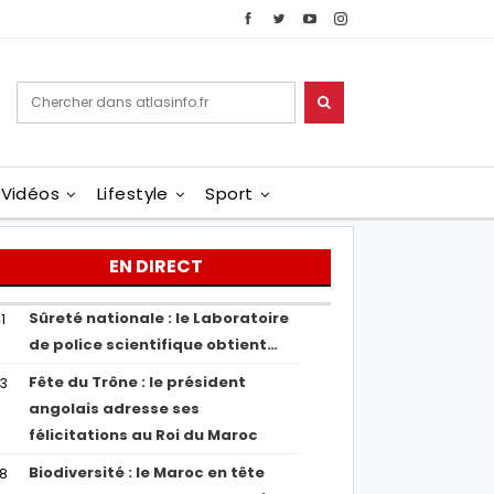
Vidéos
Lifestyle
Sport
EN DIRECT
Sûreté nationale : le Laboratoire
1
de police scientifique obtient…
Fête du Trône : le président
43
angolais adresse ses
félicitations au Roi du Maroc
Biodiversité : le Maroc en tête
38