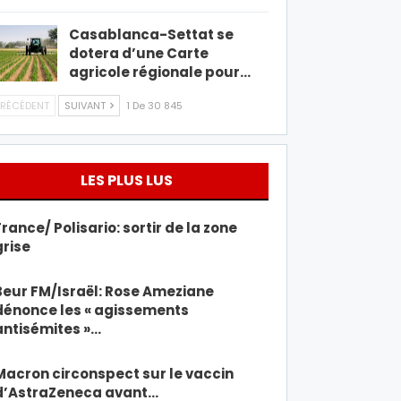
Casablanca-Settat se
dotera d’une Carte
agricole régionale pour…
RÉCÉDENT
SUIVANT
1 De 30 845
LES PLUS LUS
France/ Polisario: sortir de la zone
grise
Beur FM/Israël: Rose Ameziane
dénonce les « agissements
antisémites »…
Macron circonspect sur le vaccin
d’AstraZeneca avant…