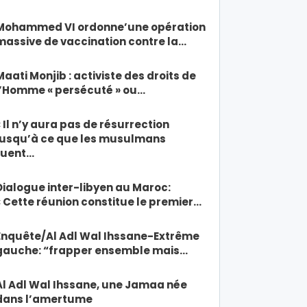
Mohammed VI ordonne’une opération
massive de vaccination contre la…
Maati Monjib : activiste des droits de
l’Homme « persécuté » ou…
« Il n’y aura pas de résurrection
jusqu’à ce que les musulmans
tuent…
Dialogue inter-libyen au Maroc:
« Cette réunion constitue le premier…
Enquête/Al Adl Wal Ihssane-Extrême
gauche: “frapper ensemble mais…
Al Adl Wal Ihssane, une Jamaa née
dans l’amertume