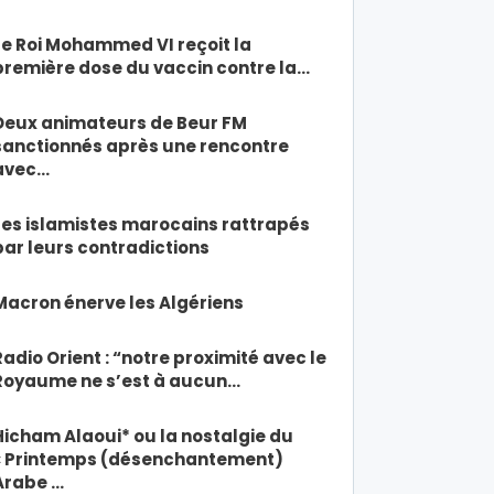
Le Roi Mohammed VI reçoit la
première dose du vaccin contre la…
Deux animateurs de Beur FM
sanctionnés après une rencontre
avec…
Les islamistes marocains rattrapés
par leurs contradictions
Macron énerve les Algériens
Radio Orient : “notre proximité avec le
Royaume ne s’est à aucun…
Hicham Alaoui* ou la nostalgie du
« Printemps (désenchantement)
Arabe …