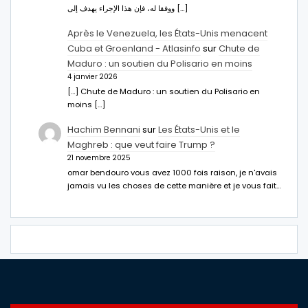
ووفقا له، فإن هذا الإجراء يهدف إلى […]
Après le Venezuela, les États-Unis menacent
Cuba et Groenland - Atlasinfo
sur
Chute de
Maduro : un soutien du Polisario en moins
4 janvier 2026
[…] Chute de Maduro : un soutien du Polisario en
moins […]
Hachim Bennani
sur
Les États-Unis et le
Maghreb : que veut faire Trump ?
21 novembre 2025
omar bendouro vous avez 1000 fois raison, je n'avais
jamais vu les choses de cette manière et je vous fait…