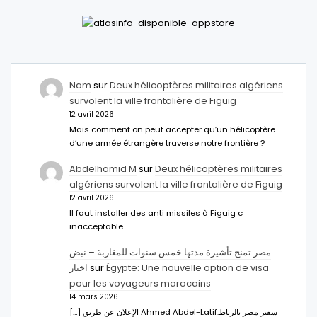
Nam
sur
Deux hélicoptères militaires algériens
survolent la ville frontalière de Figuig
12 avril 2026
Mais comment on peut accepter qu’un hélicoptère
d’une armée étrangère traverse notre frontière ?
Abdelhamid M
sur
Deux hélicoptères militaires
algériens survolent la ville frontalière de Figuig
12 avril 2026
Il faut installer des anti missiles à Figuig c
inacceptable
مصر تمنح تأشيرة مدتها خمس سنوات للمغاربة – نبض
اخبار
sur
Égypte: Une nouvelle option de visa
pour les voyageurs marocains
14 mars 2026
[…] الإعلان عن طريق Ahmed Abdel-Latifسفير مصر بالرباط.