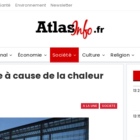
Santé
Environnement
Newsletter
onal
Économie
Société
Culture
Religion
 à cause de la chaleur
13:
A LA UNE
SOCIETE
13:1