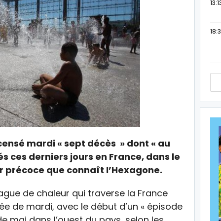
13:1
18:3
ensé mardi « sept décès » dont « au
s ces derniers jours en France, dans le
r précoce que connaît l’Hexagone.
 vague de chaleur qui traverse la France
née de mardi, avec le début d’un « épisode
de mai dans l’ouest du pays, selon les