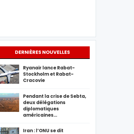
DERNIÈRES NOUVELLES
Ryanair lance Rabat-
Stockholm et Rabat-
Cracovie
Pendant la crise de Sebta,
deux délégations
diplomatiques
américaines…
Iran : l’ONU se dit