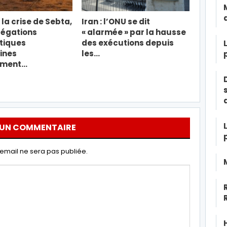
la crise de Sebta,
Iran : l’ONU se dit
légations
« alarmée » par la hausse
tiques
des exécutions depuis
ines
les…
ement…
 UN COMMENTAIRE
email ne sera pas publiée.