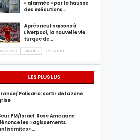
« alarmée » par la hausse
des exécutions…
Après neuf saisons à
Liverpool, la nouvelle vie
turque de…
RÉCÉDENT
SUIVANT
1 De 30 840
LES PLUS LUS
France/ Polisario: sortir de la zone
grise
Beur FM/Israël: Rose Ameziane
dénonce les « agissements
antisémites »…