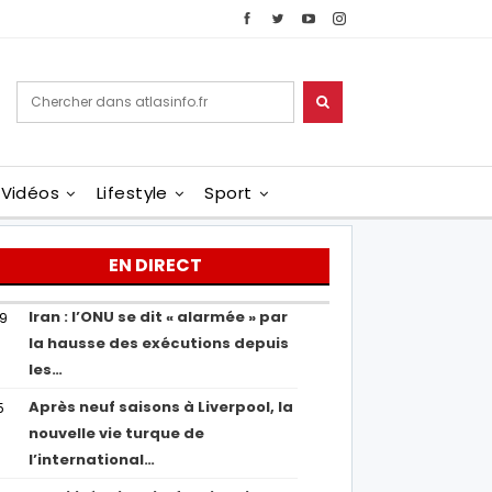
Vidéos
Lifestyle
Sport
EN DIRECT
Iran : l’ONU se dit « alarmée » par
29
la hausse des exécutions depuis
les…
Après neuf saisons à Liverpool, la
5
nouvelle vie turque de
l’international…