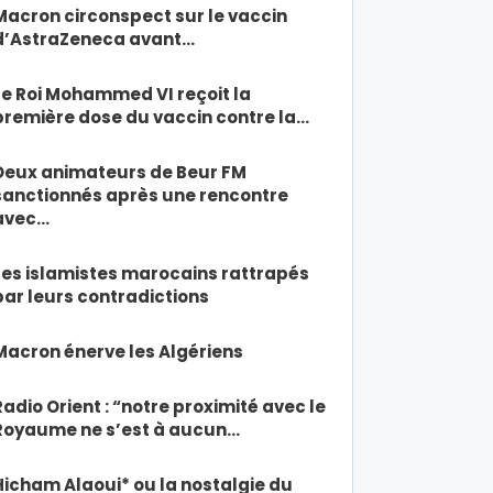
Macron circonspect sur le vaccin
d’AstraZeneca avant…
Le Roi Mohammed VI reçoit la
première dose du vaccin contre la…
Deux animateurs de Beur FM
sanctionnés après une rencontre
avec…
Les islamistes marocains rattrapés
par leurs contradictions
Macron énerve les Algériens
Radio Orient : “notre proximité avec le
Royaume ne s’est à aucun…
Hicham Alaoui* ou la nostalgie du