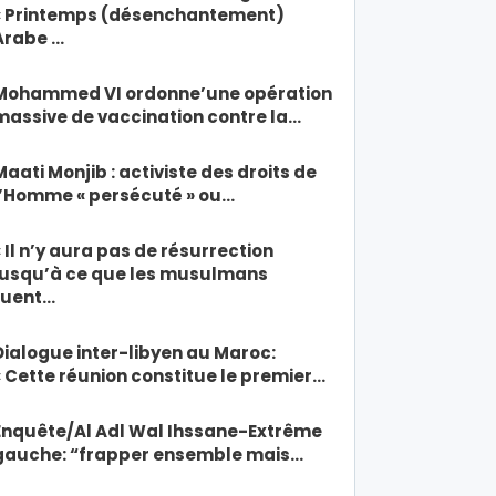
« Printemps (désenchantement)
Arabe …
Mohammed VI ordonne’une opération
massive de vaccination contre la…
Maati Monjib : activiste des droits de
l’Homme « persécuté » ou…
« Il n’y aura pas de résurrection
jusqu’à ce que les musulmans
tuent…
Dialogue inter-libyen au Maroc:
« Cette réunion constitue le premier…
Enquête/Al Adl Wal Ihssane-Extrême
gauche: “frapper ensemble mais…