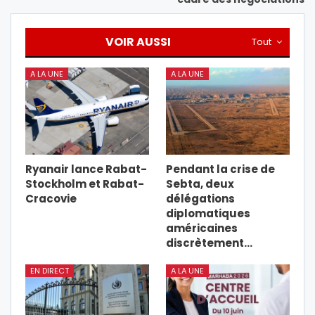
VOIR AUSSI
Tout
A LA UNE
A LA UNE
Ryanair lance Rabat-
Pendant la crise de
Stockholm et Rabat-
Sebta, deux
Cracovie
délégations
diplomatiques
américaines
discrètement…
EN DIRECT
A LA UNE