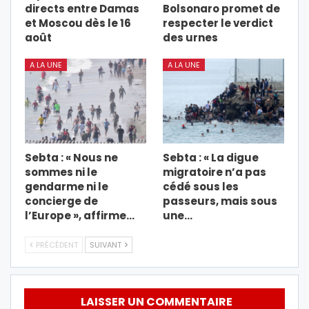
directs entre Damas
Bolsonaro promet de
et Moscou dès le 16
respecter le verdict
août
des urnes
A LA UNE
A LA UNE
Sebta : « Nous ne
Sebta : « La digue
sommes ni le
migratoire n’a pas
gendarme ni le
cédé sous les
concierge de
passeurs, mais sous
l’Europe », affirme…
une…
PRÉCÉDENT
SUIVANT
LAISSER UN COMMENTAIRE