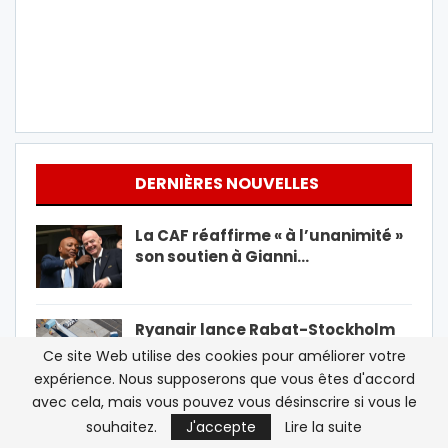
DERNIÈRES NOUVELLES
La CAF réaffirme « à l’unanimité »
son soutien à Gianni…
Ryanair lance Rabat-Stockholm
et Rabat-Cracovie
Ce site Web utilise des cookies pour améliorer votre
expérience. Nous supposerons que vous êtes d'accord
avec cela, mais vous pouvez vous désinscrire si vous le
Pendant la crise de Sebta, deux
souhaitez.
J'accepte
Lire la suite
délégations diplomatiques