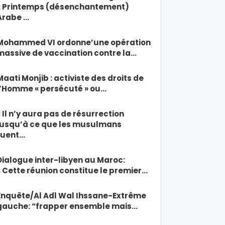
« Printemps (désenchantement)
Arabe …
Mohammed VI ordonne’une opération
massive de vaccination contre la…
Maati Monjib : activiste des droits de
l’Homme « persécuté » ou…
« Il n’y aura pas de résurrection
jusqu’à ce que les musulmans
tuent…
Dialogue inter-libyen au Maroc:
« Cette réunion constitue le premier…
Enquête/Al Adl Wal Ihssane-Extrême
gauche: “frapper ensemble mais…