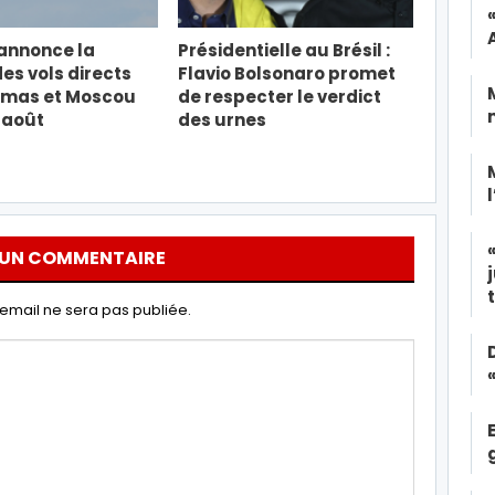
 annonce la
Présidentielle au Brésil :
des vols directs
Flavio Bolsonaro promet
amas et Moscou
de respecter le verdict
6 août
des urnes
 UN COMMENTAIRE
email ne sera pas publiée.