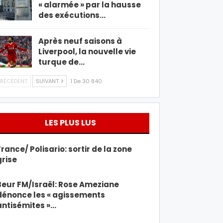
« alarmée » par la hausse
des exécutions…
Après neuf saisons à
Liverpool, la nouvelle vie
turque de…
RÉCÉDENT
SUIVANT
1 De 30 840
LES PLUS LUS
France/ Polisario: sortir de la zone
grise
Beur FM/Israël: Rose Ameziane
dénonce les « agissements
antisémites »…