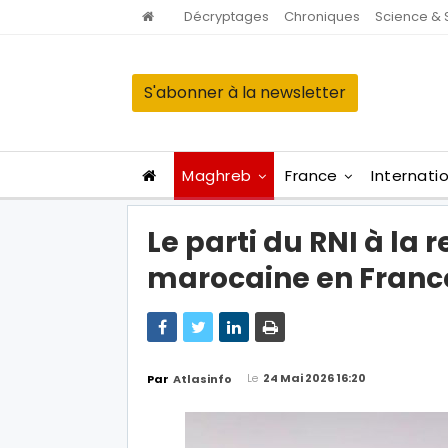
Décryptages
Chroniques
Science & 
S'abonner à la newsletter
Maghreb
France
Internati
Le parti du RNI à la 
marocaine en Franc
Le
24 Mai 2026 16:20
Par
Atlasinfo