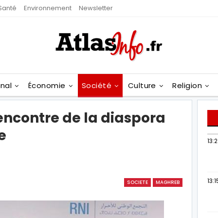
Santé
Environnement
Newsletter
onal
Économie
Société
Culture
Religion
rencontre de la diaspora
e
13:
13:1
SOCIETE
MAGHREB