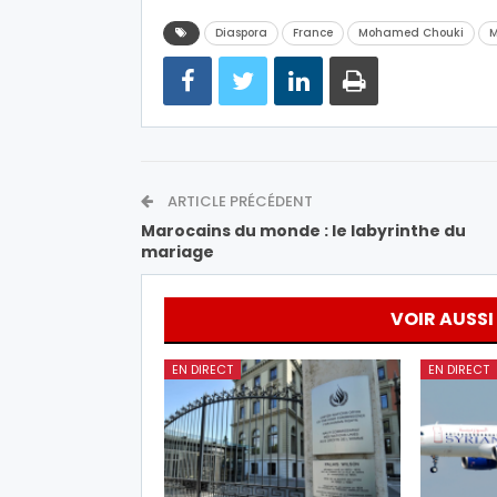
Diaspora
France
Mohamed Chouki
M
ARTICLE PRÉCÉDENT
Marocains du monde : le labyrinthe du
mariage
VOIR AUSSI
EN DIRECT
EN DIRECT