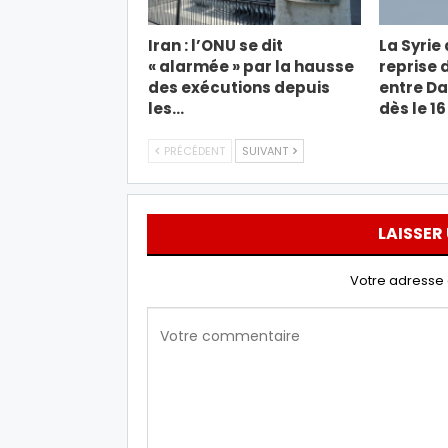
Iran : l’ONU se dit
La Syrie
« alarmée » par la hausse
reprise 
des exécutions depuis
entre D
les…
dès le 1
PRÉCÉDENT
SUIVANT
LAISSER
Votre adresse 