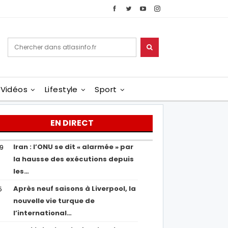
Vidéos
Lifestyle
Sport
EN DIRECT
Iran : l’ONU se dit « alarmée » par
29
la hausse des exécutions depuis
les…
Après neuf saisons à Liverpool, la
5
nouvelle vie turque de
l’international…