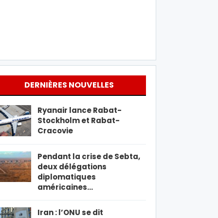
DERNIÈRES NOUVELLES
Ryanair lance Rabat-
Stockholm et Rabat-
Cracovie
Pendant la crise de Sebta,
deux délégations
diplomatiques
américaines…
Iran : l’ONU se dit