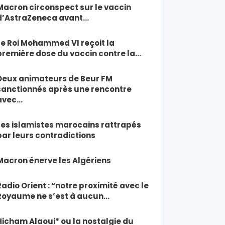
Macron circonspect sur le vaccin
d’AstraZeneca avant…
Le Roi Mohammed VI reçoit la
première dose du vaccin contre la…
Deux animateurs de Beur FM
sanctionnés après une rencontre
avec…
Les islamistes marocains rattrapés
par leurs contradictions
Macron énerve les Algériens
Radio Orient : “notre proximité avec le
Royaume ne s’est à aucun…
Hicham Alaoui* ou la nostalgie du