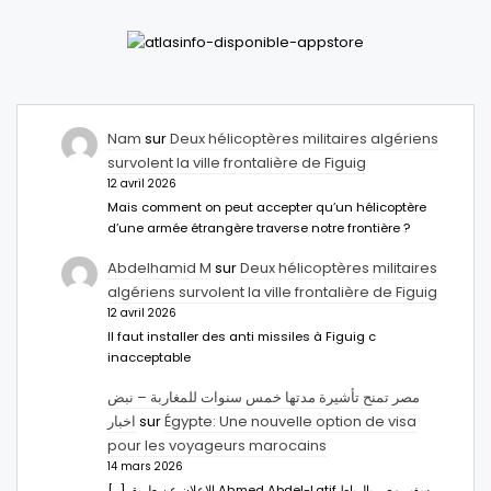
Nam
sur
Deux hélicoptères militaires algériens
survolent la ville frontalière de Figuig
12 avril 2026
Mais comment on peut accepter qu’un hélicoptère
d’une armée étrangère traverse notre frontière ?
Abdelhamid M
sur
Deux hélicoptères militaires
algériens survolent la ville frontalière de Figuig
12 avril 2026
Il faut installer des anti missiles à Figuig c
inacceptable
مصر تمنح تأشيرة مدتها خمس سنوات للمغاربة – نبض
اخبار
sur
Égypte: Une nouvelle option de visa
pour les voyageurs marocains
14 mars 2026
[…] الإعلان عن طريق Ahmed Abdel-Latifسفير مصر بالرباط.