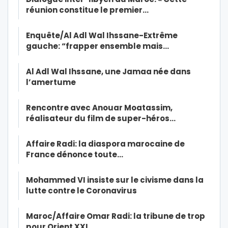
réunion constitue le premier…
Enquête/Al Adl Wal Ihssane-Extrême
gauche: “frapper ensemble mais…
Al Adl Wal Ihssane, une Jamaa née dans
l’amertume
Rencontre avec Anouar Moatassim,
réalisateur du film de super-héros…
Affaire Radi: la diaspora marocaine de
France dénonce toute…
Mohammed VI insiste sur le civisme dans la
lutte contre le Coronavirus
Maroc/Affaire Omar Radi: la tribune de trop
pour Orient XXI