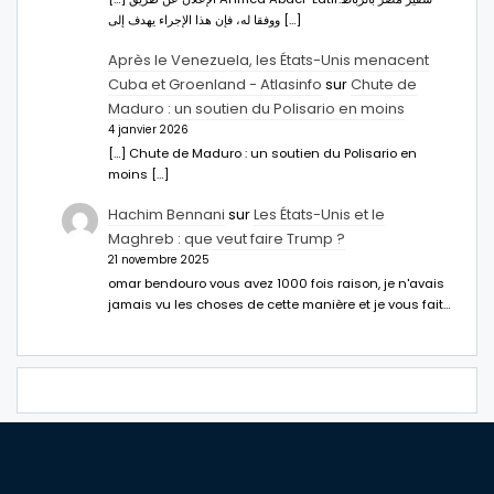
ووفقا له، فإن هذا الإجراء يهدف إلى […]
Après le Venezuela, les États-Unis menacent
Cuba et Groenland - Atlasinfo
sur
Chute de
Maduro : un soutien du Polisario en moins
4 janvier 2026
[…] Chute de Maduro : un soutien du Polisario en
moins […]
Hachim Bennani
sur
Les États-Unis et le
Maghreb : que veut faire Trump ?
21 novembre 2025
omar bendouro vous avez 1000 fois raison, je n'avais
jamais vu les choses de cette manière et je vous fait…