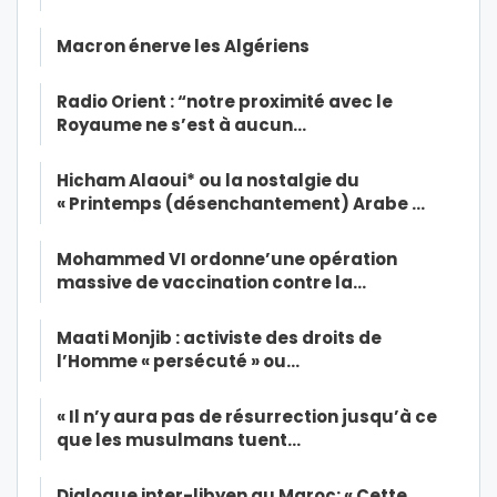
Macron énerve les Algériens
Radio Orient : “notre proximité avec le
Royaume ne s’est à aucun…
Hicham Alaoui* ou la nostalgie du
« Printemps (désenchantement) Arabe …
Mohammed VI ordonne’une opération
massive de vaccination contre la…
Maati Monjib : activiste des droits de
l’Homme « persécuté » ou…
« Il n’y aura pas de résurrection jusqu’à ce
que les musulmans tuent…
Dialogue inter-libyen au Maroc: « Cette