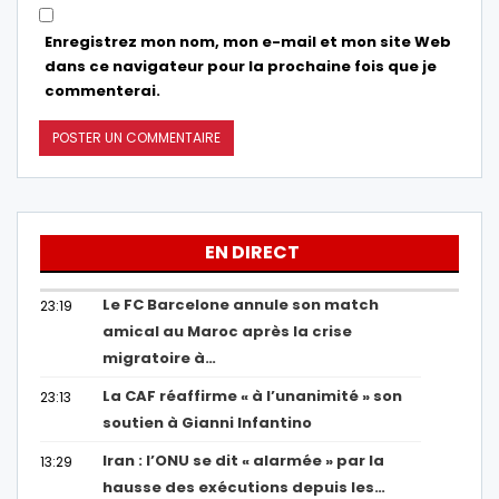
Enregistrez mon nom, mon e-mail et mon site Web
dans ce navigateur pour la prochaine fois que je
commenterai.
EN DIRECT
Le FC Barcelone annule son match
23:19
amical au Maroc après la crise
migratoire à…
La CAF réaffirme « à l’unanimité » son
23:13
soutien à Gianni Infantino
Iran : l’ONU se dit « alarmée » par la
13:29
hausse des exécutions depuis les…