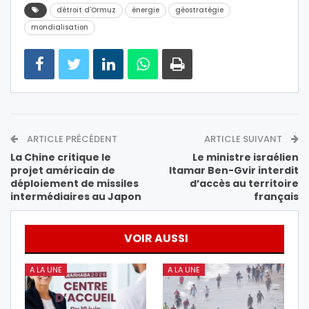
détroit d'Ormuz
énergie
géostratégie
mondialisation
ARTICLE PRÉCÉDENT
ARTICLE SUIVANT
La Chine critique le
Le ministre israélien
projet américain de
Itamar Ben-Gvir interdit
déploiement de missiles
d’accès au territoire
intermédiaires au Japon
français
VOIR AUSSI
A LA UNE
A LA UNE