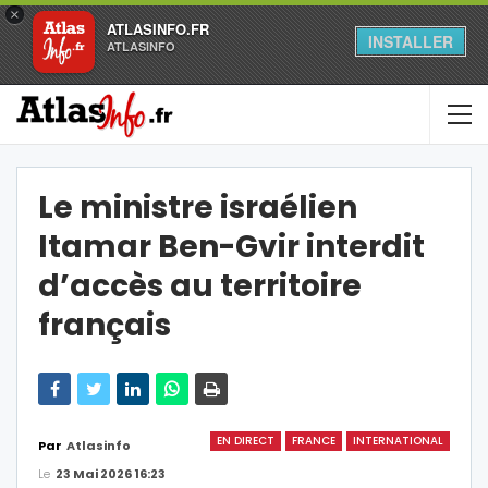
×
ATLASINFO.FR
INSTALLER
ATLASINFO
Le ministre israélien
Itamar Ben-Gvir interdit
d’accès au territoire
français
EN DIRECT
FRANCE
INTERNATIONAL
Par
Atlasinfo
Le
23 Mai 2026 16:23