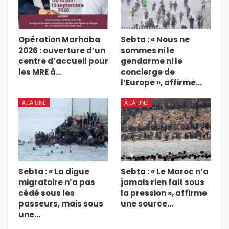
Opération Marhaba
Sebta : « Nous ne
2026 : ouverture d’un
sommes ni le
centre d’accueil pour
gendarme ni le
les MRE à…
concierge de
l’Europe », affirme…
A LA UNE
A LA UNE
Sebta : « La digue
Sebta : « Le Maroc n’a
migratoire n’a pas
jamais rien fait sous
cédé sous les
la pression », affirme
passeurs, mais sous
une source…
une…