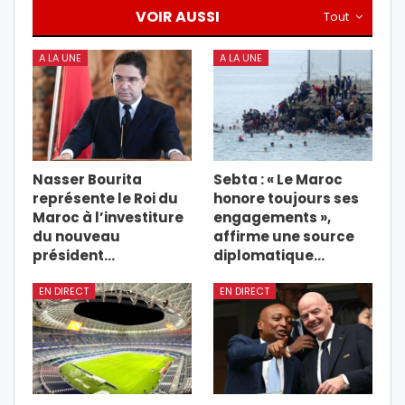
VOIR AUSSI
Tout
A LA UNE
A LA UNE
Nasser Bourita
Sebta : « Le Maroc
représente le Roi du
honore toujours ses
Maroc à l’investiture
engagements »,
du nouveau
affirme une source
président…
diplomatique…
EN DIRECT
EN DIRECT