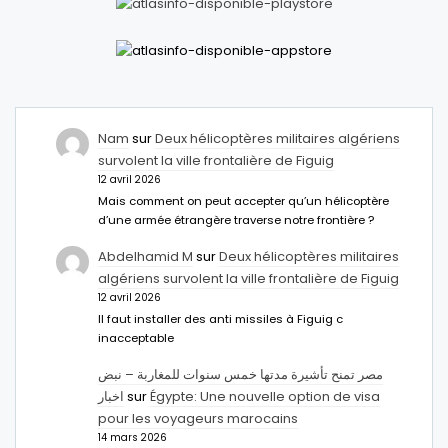
Nam
sur
Deux hélicoptères militaires algériens
survolent la ville frontalière de Figuig
12 avril 2026
Mais comment on peut accepter qu’un hélicoptère
d’une armée étrangère traverse notre frontière ?
Abdelhamid M
sur
Deux hélicoptères militaires
algériens survolent la ville frontalière de Figuig
12 avril 2026
Il faut installer des anti missiles à Figuig c
inacceptable
مصر تمنح تأشيرة مدتها خمس سنوات للمغاربة – نبض
اخبار
sur
Égypte: Une nouvelle option de visa
pour les voyageurs marocains
14 mars 2026