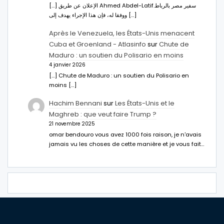
[…] الإعلان عن طريق Ahmed Abdel-Latifسفير مصر بالرباط.
ووفقا له، فإن هذا الإجراء يهدف إلى […]
Après le Venezuela, les États-Unis menacent
Cuba et Groenland - Atlasinfo
sur
Chute de
Maduro : un soutien du Polisario en moins
4 janvier 2026
[…] Chute de Maduro : un soutien du Polisario en
moins […]
Hachim Bennani
sur
Les États-Unis et le
Maghreb : que veut faire Trump ?
21 novembre 2025
omar bendouro vous avez 1000 fois raison, je n'avais
jamais vu les choses de cette manière et je vous fait…