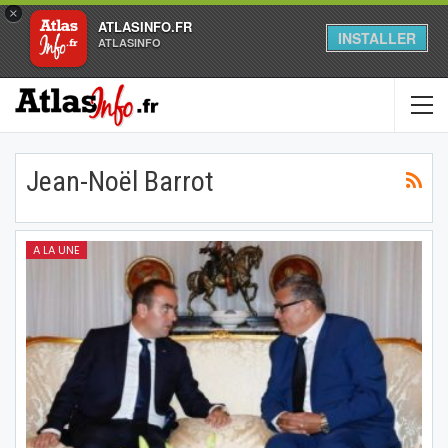
×
ATLASINFO.FR
INSTALLER
ATLASINFO
Jean-Noël Barrot
A LA UNE