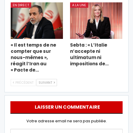
EN DIRECT
A LA UNE
« Il est temps de ne
Sebta : « L’Italie
compter que sur
n’accepte ni
nous-mêmes »,
ultimatum ni
réagit l’Iran au
impositions de…
« Pacte de…
PRÉCÉDENT
SUIVANT
LAISSER UN COMMENTAIRE
Votre adresse email ne sera pas publiée.