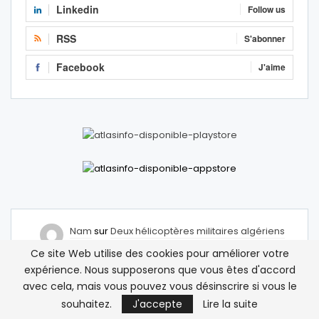
Linkedin
Follow us
RSS
S'abonner
Facebook
J'aime
Nam
sur
Deux hélicoptères militaires algériens
survolent la ville frontalière de Figuig
Ce site Web utilise des cookies pour améliorer votre
12 avril 2026
expérience. Nous supposerons que vous êtes d'accord
Mais comment on peut accepter qu’un hélicoptère
avec cela, mais vous pouvez vous désinscrire si vous le
d’une armée étrangère traverse notre frontière ?
souhaitez.
J'accepte
Lire la suite
Abdelhamid M
sur
Deux hélicoptères militaires