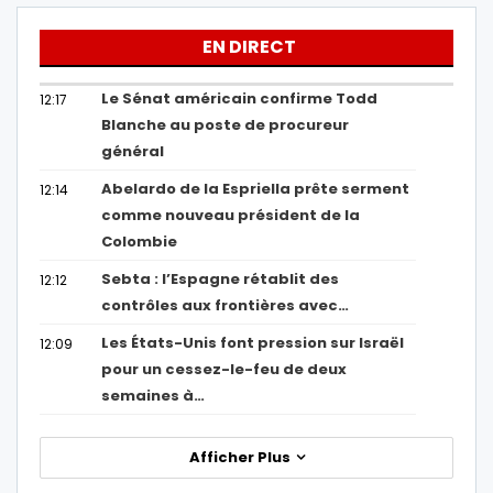
EN DIRECT
Le Sénat américain confirme Todd
12:17
Blanche au poste de procureur
général
Abelardo de la Espriella prête serment
12:14
comme nouveau président de la
Colombie
Sebta : l’Espagne rétablit des
12:12
contrôles aux frontières avec…
Les États-Unis font pression sur Israël
12:09
pour un cessez-le-feu de deux
semaines à…
Afficher Plus