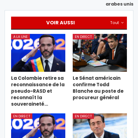
arabes unis
VOIR AUSSI
Tout
A LA UNE
EN DIRECT
La Colombie retire sa
Le Sénat américain
reconnaissance de la
confirme Todd
pseudo-RASD et
Blanche au poste de
reconnaît la
procureur général
souveraineté…
EN DIRECT
EN DIRECT