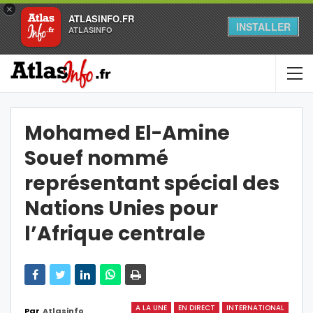
×
ATLASINFO.FR
INSTALLER
ATLASINFO
Mohamed El-Amine
Souef nommé
représentant spécial des
Nations Unies pour
l’Afrique centrale
A LA UNE
EN DIRECT
INTERNATIONAL
Par
Atlasinfo