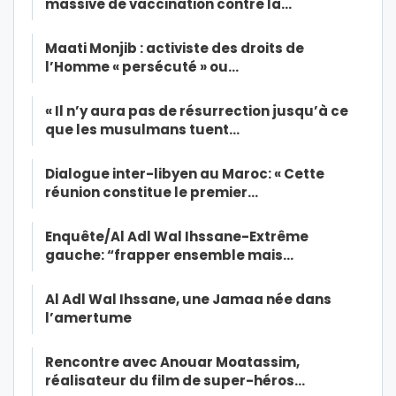
massive de vaccination contre la…
Maati Monjib : activiste des droits de
l’Homme « persécuté » ou…
« Il n’y aura pas de résurrection jusqu’à ce
que les musulmans tuent…
Dialogue inter-libyen au Maroc: « Cette
réunion constitue le premier…
Enquête/Al Adl Wal Ihssane-Extrême
gauche: “frapper ensemble mais…
Al Adl Wal Ihssane, une Jamaa née dans
l’amertume
Rencontre avec Anouar Moatassim,
réalisateur du film de super-héros…