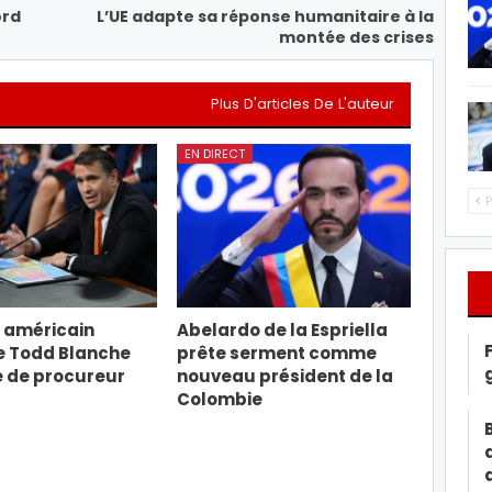
ord
L’UE adapte sa réponse humanitaire à la
montée des crises
Plus D'articles De L'auteur
EN DIRECT
P
 américain
Abelardo de la Espriella
e Todd Blanche
prête serment comme
e de procureur
nouveau président de la
Colombie