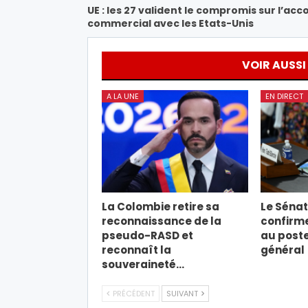
UE : les 27 valident le compromis sur l’acc
commercial avec les Etats-Unis
VOIR AUSSI
A LA UNE
EN DIRECT
La Colombie retire sa
Le Sénat
reconnaissance de la
confirm
pseudo-RASD et
au post
reconnaît la
général
souveraineté…
PRÉCÉDENT
SUIVANT