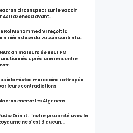
Macron circonspect sur le vaccin
d’AstraZeneca avant…
Le Roi Mohammed VI reçoit la
première dose du vaccin contre la…
Deux animateurs de Beur FM
sanctionnés après une rencontre
avec…
Les islamistes marocains rattrapés
par leurs contradictions
Macron énerve les Algériens
Radio Orient : “notre proximité avec le
Royaume ne s’est à aucun…