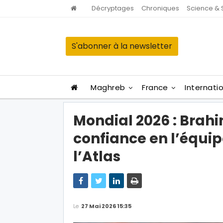
Décryptages
Chroniques
Science & 
S'abonner à la newsletter
Maghreb
France
Internati
Mondial 2026 : Brah
confiance en l’équi
l’Atlas
Le
27 Mai 2026 15:35