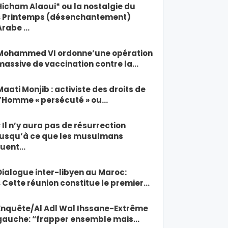
Hicham Alaoui* ou la nostalgie du
« Printemps (désenchantement)
Arabe …
Mohammed VI ordonne’une opération
massive de vaccination contre la…
Maati Monjib : activiste des droits de
l’Homme « persécuté » ou…
« Il n’y aura pas de résurrection
jusqu’à ce que les musulmans
tuent…
Dialogue inter-libyen au Maroc:
« Cette réunion constitue le premier…
Enquête/Al Adl Wal Ihssane-Extrême
gauche: “frapper ensemble mais…