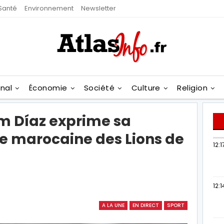
Santé
Environnement
Newsletter
onal
Économie
Société
Culture
Religion
im Díaz exprime sa
pe marocaine des Lions de
12:1
12:1
A LA UNE
EN DIRECT
SPORT