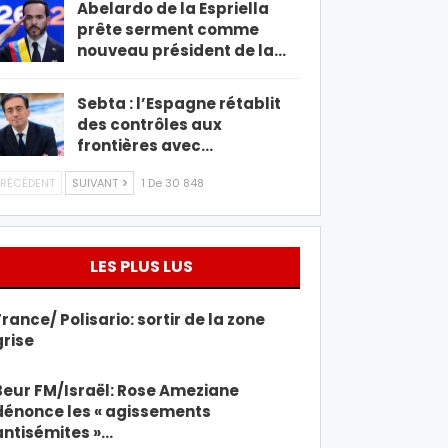
Abelardo de la Espriella
prête serment comme
nouveau président de la…
Sebta : l’Espagne rétablit
des contrôles aux
frontières avec…
RÉCÉDENT
SUIVANT
1 De 30 848
LES PLUS LUS
France/ Polisario: sortir de la zone
grise
Beur FM/Israël: Rose Ameziane
dénonce les « agissements
antisémites »…