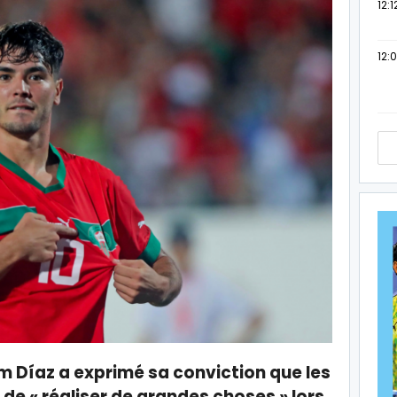
12:1
12:
m Díaz a exprimé sa conviction que les
 de « réaliser de grandes choses » lors