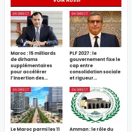
VOIR AUSSI
EN DIRECT
EN DIRECT
Maroc : 15 milliards
PLF 2027 : le
de dirhams
gouvernement fixe le
supplémentaires
cap entre
pour accélérer
consolidation sociale
l’insertion des…
et rigueur…
EN DIRECT
EN DIRECT
Le Maroc parmi les 11
Amman : le rôle du