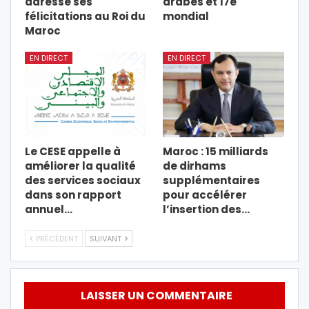
adresse ses
arabes et 17e
félicitations au Roi du
mondial
Maroc
EN DIRECT
EN DIRECT
Le CESE appelle à
Maroc : 15 milliards
améliorer la qualité
de dirhams
des services sociaux
supplémentaires
dans son rapport
pour accélérer
annuel…
l’insertion des…
PRÉCÉDENT
SUIVANT
LAISSER UN COMMENTAIRE