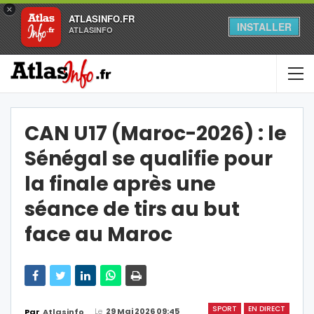
×
ATLASINFO.FR
INSTALLER
ATLASINFO
CAN U17 (Maroc-2026) : le
Sénégal se qualifie pour
la finale après une
séance de tirs au but
face au Maroc
SPORT
EN DIRECT
Le
29 Mai 2026 09:45
Par
Atlasinfo