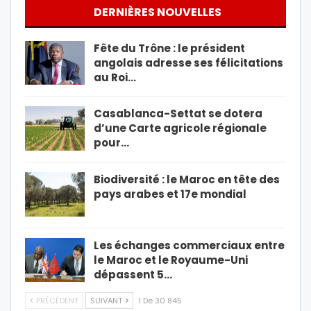
DERNIÈRES NOUVELLES
Fête du Trône : le président
angolais adresse ses félicitations
au Roi…
Casablanca-Settat se dotera
d’une Carte agricole régionale
pour…
Biodiversité : le Maroc en tête des
pays arabes et 17e mondial
Les échanges commerciaux entre
le Maroc et le Royaume-Uni
dépassent 5…
PRÉCÉDENT
SUIVANT
1 De 30 845