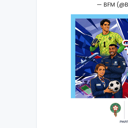
— BFM (@