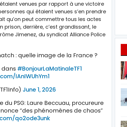
étaient venues par rapport à une victoire
 personnes qui étaient venues s’en prendre
sait qu’on peut commettre tous les actes
 prison, derrière, c’est grandissant, le
ôme Jimenez, du syndicat Alliance Police
ch : quelle image de la France ?
n
dans
#BonjourLaMatinaleTF1
er.com/IAnIWUhYm1
TF1Info)
June 1, 2026
 du PSG: Laure Beccuau, procureure
 dénonce “des phénomènes de chaos”
er.com/qo2ode3unk