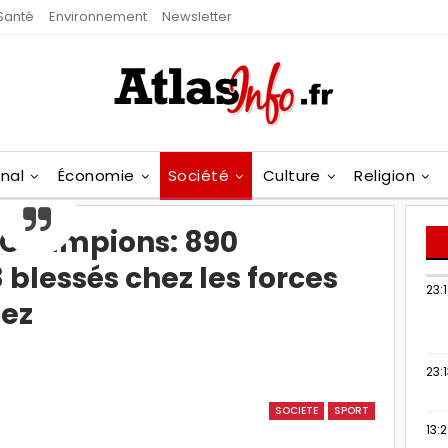
Santé
Environnement
Newsletter
onal
Économie
Société
Culture
Religion
s Champions: 890
8 blessés chez les forces
23:
ñez
23:
SOCIETE
SPORT
13: