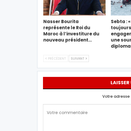
Nasser Bourita
Sebta : 
représente le Roi du
toujours
Maroc à l’investiture du
engagem
nouveau président…
une sou
diploma
PRÉCÉDENT
SUIVANT
LAISSER
Votre adresse 