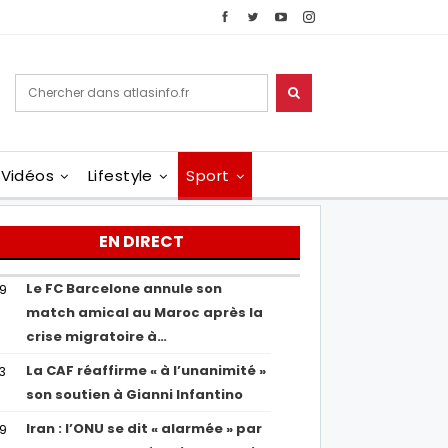
Vidéos
Lifestyle
Sport
EN DIRECT
Le FC Barcelone annule son
19
match amical au Maroc après la
crise migratoire à…
La CAF réaffirme « à l’unanimité »
13
son soutien à Gianni Infantino
Iran : l’ONU se dit « alarmée » par
29