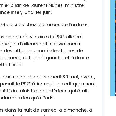
nier bilan de Laurent Nuñez, ministre
(Nouvelle
rance Inter
, lundi 1er juin.
fenêtre)
178 blessés chez les forces de l’ordre ».
ns en cas de victoire du PSG allaient
e j’ai d’ailleurs définis : violences
ge, des attaques contre les forces de
l’Intérieur, critiqué à gauche et à droite
te finale.
u dans la soirée du samedi 30 mai, avant,
osait le PSG à Arsenal. Les critiques sont
if du ministre de l’Intérieur, qui était
ndarmes rien qu’à Paris.
ées dans la nuit de samedi à dimanche, à