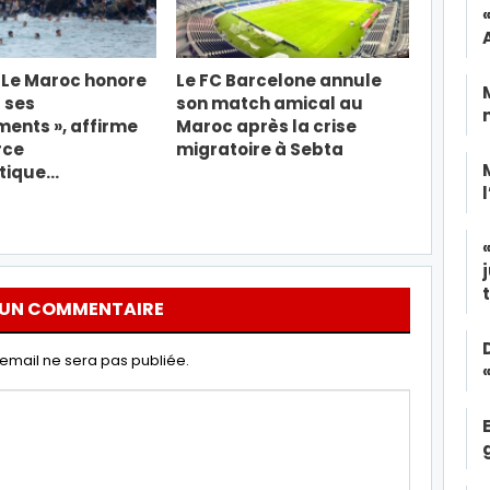
« Le Maroc honore
Le FC Barcelone annule
 ses
son match amical au
ents », affirme
Maroc après la crise
rce
migratoire à Sebta
tique…
 UN COMMENTAIRE
email ne sera pas publiée.