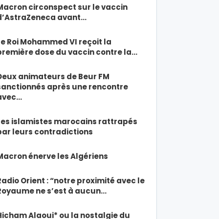
Macron circonspect sur le vaccin
d’AstraZeneca avant…
Le Roi Mohammed VI reçoit la
première dose du vaccin contre la…
Deux animateurs de Beur FM
sanctionnés après une rencontre
avec…
Les islamistes marocains rattrapés
par leurs contradictions
Macron énerve les Algériens
Radio Orient : “notre proximité avec le
Royaume ne s’est à aucun…
Hicham Alaoui* ou la nostalgie du