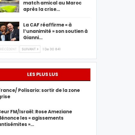
match amical au Maroc
après la crise…
La CAF réaffirme « à
l’unanimité » son soutien à
Gianni…
RÉCÉDENT
SUIVANT
1 De 30 841
LES PLUS LUS
France/ Polisario: sortir de la zone
grise
Beur FM/Israël: Rose Ameziane
dénonce les « agissements
antisémites »…