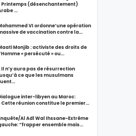
« Printemps (désenchantement)
Arabe …
Mohammed VI ordonne’une opération
massive de vaccination contre la…
Maati Monjib : activiste des droits de
l’Homme « persécuté » ou…
« Il n’y aura pas de résurrection
jusqu’à ce que les musulmans
tuent…
Dialogue inter-libyen au Maroc:
« Cette réunion constitue le premier…
Enquête/Al Adl Wal Ihssane-Extrême
gauche: “frapper ensemble mais…