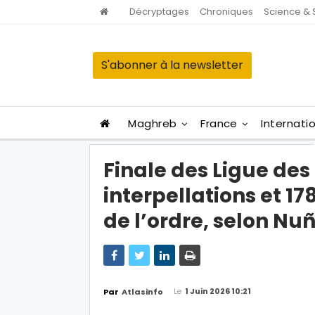
Décryptages
Chroniques
Science & 
S'abonner à la newsletter
Maghreb
France
Internati
Finale des Ligue de
interpellations et 17
de l’ordre, selon Nu
Le
1 Juin 2026 10:21
Par
Atlasinfo