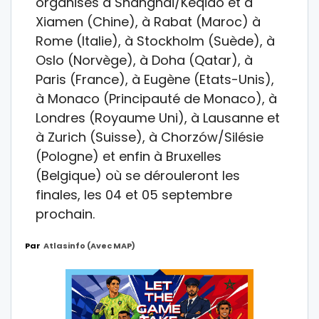
organisés à Shanghai/Keqiao et à
Xiamen (Chine), à Rabat (Maroc) à
Rome (Italie), à Stockholm (Suède), à
Oslo (Norvège), à Doha (Qatar), à
Paris (France), à Eugène (Etats-Unis),
à Monaco (Principauté de Monaco), à
Londres (Royaume Uni), à Lausanne et
à Zurich (Suisse), à Chorzów/Silésie
(Pologne) et enfin à Bruxelles
(Belgique) où se dérouleront les
finales, les 04 et 05 septembre
prochain.
Par
Atlasinfo (avec MAP)