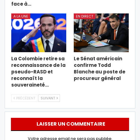
face à…
A LA UNE
EN DIRECT
La Colombie retire sa
Le Sénat américain
reconnaissance de la
confirme Todd
pseudo-RASD et
Blanche au poste de
reconnaît la
procureur général
souveraineté…
PRÉCÉDENT
SUIVANT
LAISSER UN COMMENTAIRE
Votre adresse email ne sera pas publiée.