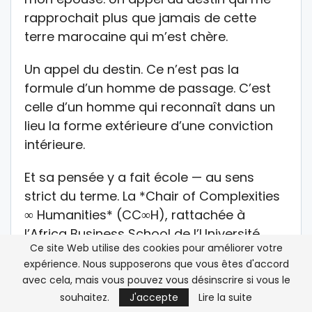
rapprochait plus que jamais de cette
terre marocaine qui m’est chère.
Un appel du destin. Ce n’est pas la
formule d’un homme de passage. C’est
celle d’un homme qui reconnaît dans un
lieu la forme extérieure d’une conviction
intérieure.
Et sa pensée y a fait école — au sens
strict du terme. La *Chair of Complexities
∞ Humanities* (CC∞H), rattachée à
l’Africa Business School de l’Université
Ce site Web utilise des cookies pour améliorer votre
Mohammed VI Polytechnique à Rabat,
expérience. Nous supposerons que vous êtes d'accord
porte aujourd’hui le projet de renforcer les
avec cela, mais vous pouvez vous désinscrire si vous le
liens entre sciences de la complexité et
souhaitez.
J'accepte
Lire la suite
sciences humaines et sociales. Elle est