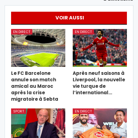
VOIR AUSSI
EN DIRECT
EN DIRECT
Le FC Barcelone
Après neuf saisons à
annule son match
Liverpool, la nouvelle
amical au Maroc
vie turque de
après la crise
l’international…
migratoire à Sebta
SPORT
EN DIRECT