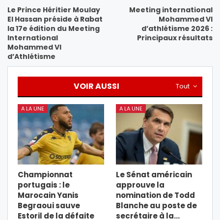
Le Prince Héritier Moulay
Meeting international
El Hassan préside à Rabat
Mohammed VI
la 17e édition du Meeting
d’athlétisme 2026 :
International
Principaux résultats
Mohammed VI
d’Athlétisme
VOIR AUSSI
Tout
A LA UNE
A LA UNE
Championnat
Le Sénat américain
portugais : le
approuve la
Marocain Yanis
nomination de Todd
Begraoui sauve
Blanche au poste de
Estoril de la défaite
secrétaire à la…