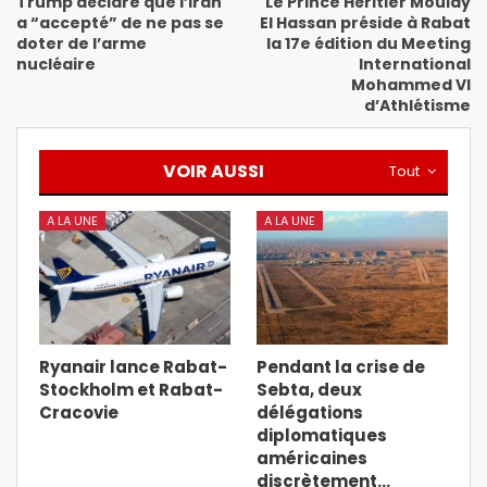
Trump déclare que l’Iran
Le Prince Héritier Moulay
a “accepté” de ne pas se
El Hassan préside à Rabat
doter de l’arme
la 17e édition du Meeting
nucléaire
International
Mohammed VI
d’Athlétisme
VOIR AUSSI
Tout
A LA UNE
A LA UNE
Ryanair lance Rabat-
Pendant la crise de
Stockholm et Rabat-
Sebta, deux
Cracovie
délégations
diplomatiques
américaines
discrètement…