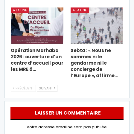
A LA UNE
A LA UNE
Opération Marhaba
Sebta : « Nous ne
2026 : ouverture d’un
sommes ni le
centre d’accueil pour
gendarme ni le
les MRE à…
concierge de
l’Europe », affirme…
PRÉCÉDENT
SUIVANT
LAISSER UN COMMENTAIRE
Votre adresse email ne sera pas publiée.