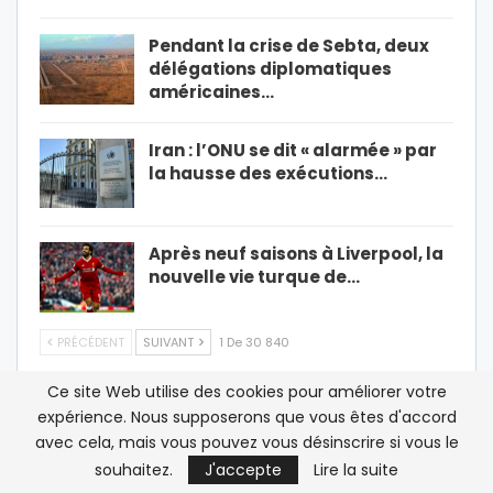
Pendant la crise de Sebta, deux
délégations diplomatiques
américaines…
Iran : l’ONU se dit « alarmée » par
la hausse des exécutions…
Après neuf saisons à Liverpool, la
nouvelle vie turque de…
PRÉCÉDENT
SUIVANT
1 De 30 840
Ce site Web utilise des cookies pour améliorer votre
expérience. Nous supposerons que vous êtes d'accord
LES PLUS LUS
avec cela, mais vous pouvez vous désinscrire si vous le
souhaitez.
J'accepte
Lire la suite
France/ Polisario: sortir de la zone grise