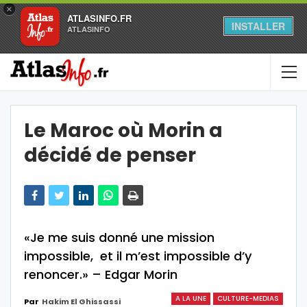
×
ATLASINFO.FR
INSTALLER
ATLASINFO
Le Maroc où Morin a
décidé de penser
«Je me suis donné une mission
impossible, et il m’est impossible d’y
renoncer.» – Edgar Morin
A LA UNE
CULTURE-MEDIAS
Par
Hakim El Ghissassi